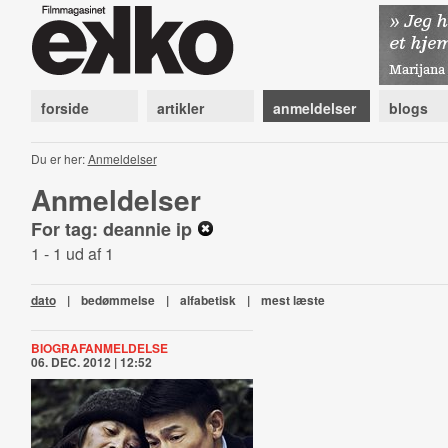
forside
artikler
anmeldelser
blogs
Du er her:
Anmeldelser
Anmeldelser
For tag: deannie ip
1 - 1 ud af 1
dato
|
bedømmelse
|
alfabetisk
|
mest læste
BIOGRAFANMELDELSE
06. DEC. 2012 | 12:52