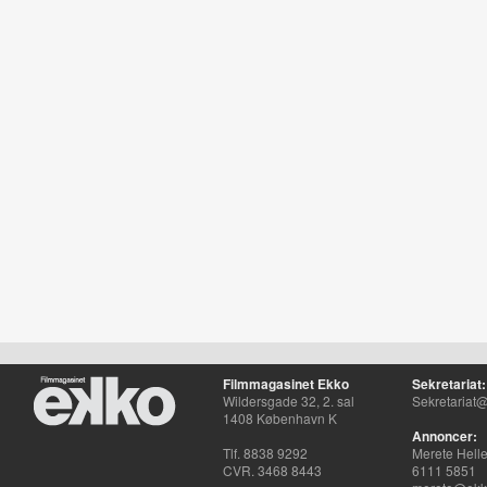
Filmmagasinet Ekko
Sekretariat:
Wildersgade 32, 2. sal
Sekretariat@
1408 København K
Annoncer:
Tlf. 8838 9292
Merete Hell
CVR. 3468 8443
6111 5851