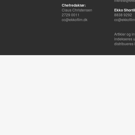
merete@ekko
Chefredaktør:
Claus Christensen
Ekko Shortli
2729 0011
8838 9292
cc@ekkofilm.dk
cc@ekkofilm
Artikler og i
indekseres u
distribueres