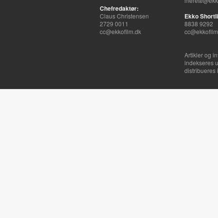
merete@ekko
Chefredaktør:
Claus Christensen
Ekko Shortli
2729 0011
8838 9292
cc@ekkofilm.dk
cc@ekkofilm
Artikler og i
indekseres u
distribueres