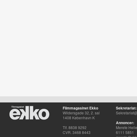
Filmmagasinet Ekko
Sekretariat:
Wildersgade 32, 2. sal
Sekretariat@
1408 København K
Annoncer:
Tlf. 8838 9292
Merete Hell
CVR. 3468 8443
6111 5851