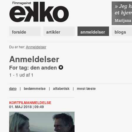
forside
artikler
anmeldelser
blogs
Du er her:
Anmeldelser
Anmeldelser
For tag: den anden
1 - 1 ud af 1
dato
|
bedømmelse
|
alfabetisk
|
mest læste
KORTFILMANMELDELSE
01. MAJ 2018 | 09:49