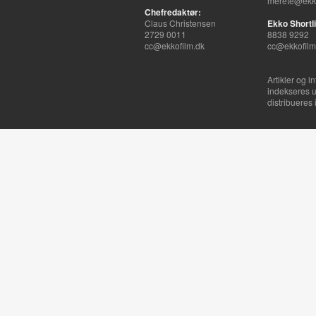
merete@ekko
Chefredaktør:
Claus Christensen
Ekko Shortli
2729 0011
8838 9292
cc@ekkofilm.dk
cc@ekkofilm
Artikler og i
indekseres u
distribueres