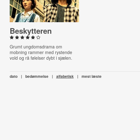
Be­skyt­te­ren
Grumt ungdomsdrama om
mobning rammer med rystende
vold og rå følelser dybt i sjælen.
dato
|
bedømmelse
|
alfabetisk
|
mest læste