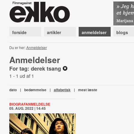
forside
artikler
anmeldelser
blogs
Du er her:
Anmeldelser
Anmeldelser
For tag: derek tsang
1 - 1 ud af 1
dato
|
bedømmelse
|
alfabetisk
|
mest læste
BIOGRAFANMELDELSE
05. AUG. 2022 | 14:45