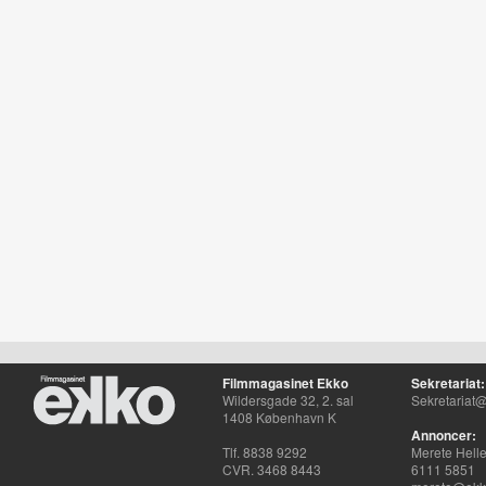
Filmmagasinet Ekko
Sekretariat:
Wildersgade 32, 2. sal
Sekretariat@
1408 København K
Annoncer:
Tlf. 8838 9292
Merete Hell
CVR. 3468 8443
6111 5851