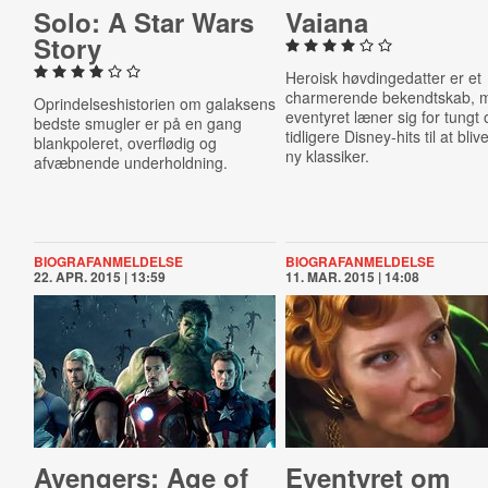
Solo: A Star Wars
Vaiana
Story
Heroisk høvdingedatter er et
charmerende bekendtskab, 
Oprindelseshistorien om galaksens
eventyret læner sig for tungt
bedste smugler er på en gang
tidligere Disney-hits til at bliv
blankpoleret, overflødig og
ny klassiker.
afvæbnende underholdning.
BIOGRAFANMELDELSE
BIOGRAFANMELDELSE
22. APR. 2015 | 13:59
11. MAR. 2015 | 14:08
Avengers: Age of
Eventyret om