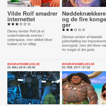
Vilde Rolf smadrer
Nød­dek­næk­ke­r
in­ter­net­tet
og de fire kon­ge­
ger
Disney sender Rolf på et
underholdende eventyr i
Disneys version af klassisk
cyberspace, men stikket bliver
julefortælling har imponeren
trukket ud for tidligt.
scenografi, men det bliver n
for meget af det gode.
BIOGRAFANMELDELSE
BIOGRAFANMELDELSE
23. MAJ 2018 | 09:58
02. FEB. 2017 | 07:38