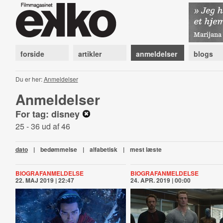
forside
artikler
anmeldelser
blogs
Du er her:
Anmeldelser
Anmeldelser
For tag: disney
25 - 36 ud af 46
dato
|
bedømmelse
|
alfabetisk
|
mest læste
BIOGRAFANMELDELSE
BIOGRAFANMELDELSE
22. MAJ 2019 | 22:47
24. APR. 2019 | 00:00