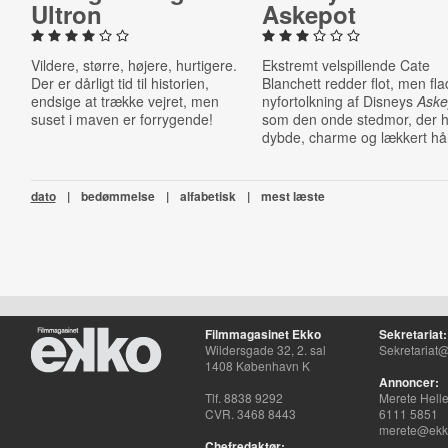
Ultron
Askepot
Vildere, større, højere, hurtigere.
Ekstremt velspillende Cate
Der er dårligt tid til historien,
Blanchett redder flot, men fla
endsige at trække vejret, men
nyfortolkning af Disneys
Aske
suset i maven er forrygende!
som den onde stedmor, der 
dybde, charme og lækkert hå
dato
|
bedømmelse
|
alfabetisk
|
mest læste
Filmmagasinet Ekko
Sekretariat:
Wildersgade 32, 2. sal
Sekretariat@
1408 København K
Annoncer:
Tlf. 8838 9292
Merete Hell
CVR. 3468 8443
6111 5851
merete@ekko
Chefredaktør: