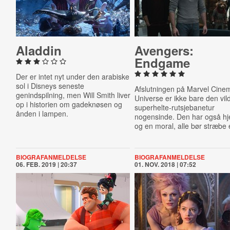
Aladdin
Avengers:
Endgame
Der er intet nyt under den arabiske
sol i Disneys seneste
Afslutningen på Marvel Cinem
genindspilning, men Will Smith liver
Universe er ikke bare den vil
op i historien om gadeknøsen og
superhelte-rutsjebanetur
ånden i lampen.
nogensinde. Den har også hj
og en moral, alle bør stræbe 
BIOGRAFANMELDELSE
BIOGRAFANMELDELSE
06. FEB. 2019 | 20:37
01. NOV. 2018 | 07:52