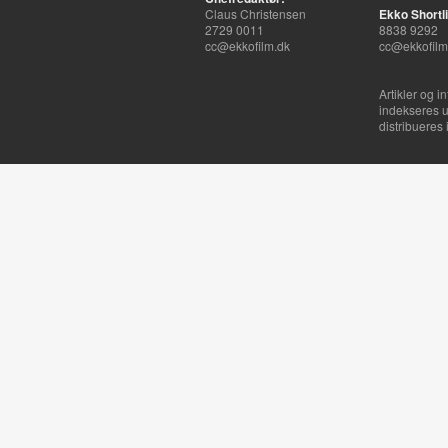
Claus Christensen
Ekko Shortli
2729 0011
8838 9292
cc@ekkofilm.dk
cc@ekkofilm
Artikler og i
indekseres u
distribueres