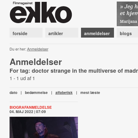
forside
artikler
anmeldelser
blogs
Du er her:
Anmeldelser
Anmeldelser
For tag: doctor strange in the multiverse of ma
1 - 1 ud af 1
dato
|
bedømmelse
|
alfabetisk
|
mest læste
BIOGRAFANMELDELSE
04. MAJ 2022 | 07:09