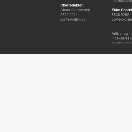
merete@ekko
Chefredaktør:
Claus Christensen
Ekko Shortli
2729 0011
8838 9292
cc@ekkofilm.dk
cc@ekkofilm
Artikler og i
indekseres u
distribueres