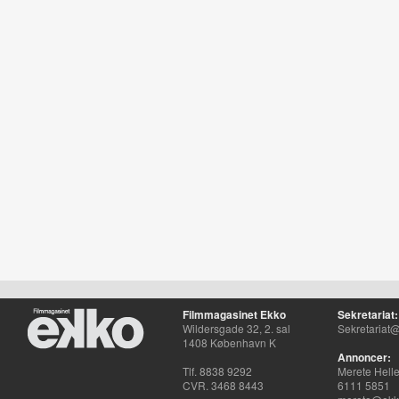
Filmmagasinet Ekko
Sekretariat:
Wildersgade 32, 2. sal
Sekretariat@
1408 København K
Annoncer:
Tlf. 8838 9292
Merete Hell
CVR. 3468 8443
6111 5851