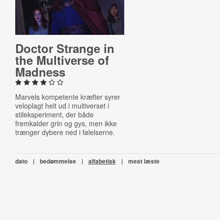
Doctor Strange in
the Mul­ti­verse of
Madness
Marvels kompetente kræfter syrer
veloplagt helt ud i multiverset i
stileksperiment, der både
fremkalder grin og gys, men ikke
trænger dybere ned i følelserne.
dato
|
bedømmelse
|
alfabetisk
|
mest læste