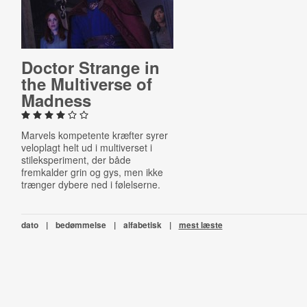
Doctor Strange in
the Mul­ti­verse of
Madness
Marvels kompetente kræfter syrer
veloplagt helt ud i multiverset i
stileksperiment, der både
fremkalder grin og gys, men ikke
trænger dybere ned i følelserne.
dato
|
bedømmelse
|
alfabetisk
|
mest læste