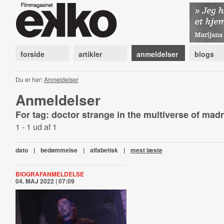
forside
artikler
anmeldelser
blogs
Du er her:
Anmeldelser
Anmeldelser
For tag: doctor strange in the multiverse of ma
1 - 1 ud af 1
dato
|
bedømmelse
|
alfabetisk
|
mest læste
BIOGRAFANMELDELSE
04. MAJ 2022 | 07:09