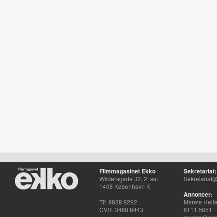
Filmmagasinet Ekko
Sekretariat:
Wildersgade 32, 2. sal
Sekretariat@
1408 København K
Annoncer:
Tlf. 8838 9292
Merete Hell
CVR. 3468 8443
6111 5851