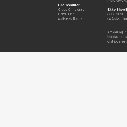
merete@ekko
Chefredaktør:
Claus Christensen
Ekko Shortli
2729 0011
8838 9292
cc@ekkofilm.dk
cc@ekkofilm
Artikler og i
indekseres u
distribueres