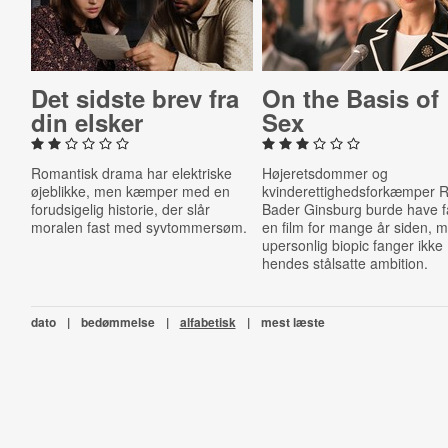
Det sidste brev fra
On the Basis of
din elsker
Sex
Romantisk drama har elektriske
Højeretsdommer og
øjeblikke, men kæmper med en
kvinderettighedsforkæmper 
forudsigelig historie, der slår
Bader Ginsburg burde have f
moralen fast med syvtommersøm.
en film for mange år siden, 
upersonlig biopic fanger ikke
hendes stålsatte ambition.
dato
|
bedømmelse
|
alfabetisk
|
mest læste