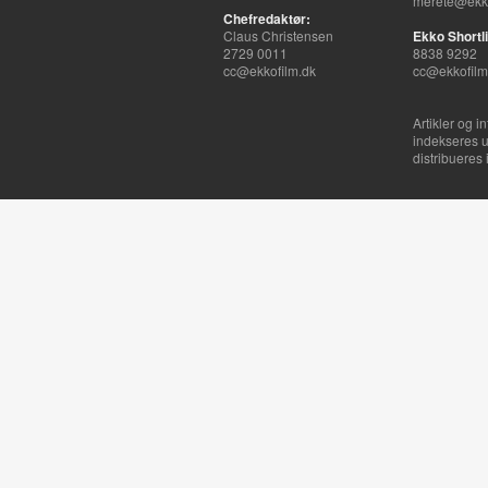
merete@ekko
Chefredaktør:
Claus Christensen
Ekko Shortli
2729 0011
8838 9292
cc@ekkofilm.dk
cc@ekkofilm
Artikler og i
indekseres u
distribueres