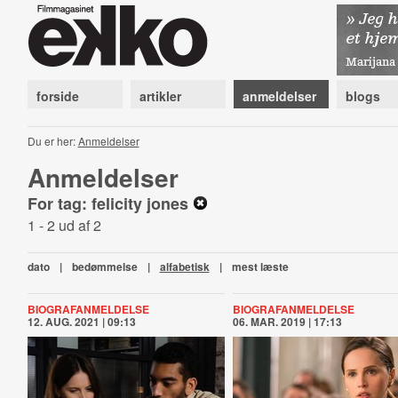
forside
artikler
anmeldelser
blogs
Du er her:
Anmeldelser
Anmeldelser
For tag: felicity jones
1 - 2 ud af 2
dato
|
bedømmelse
|
alfabetisk
|
mest læste
BIOGRAFANMELDELSE
BIOGRAFANMELDELSE
12. AUG. 2021 | 09:13
06. MAR. 2019 | 17:13