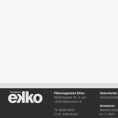
Filmmagasinet Ekko
Sekretariat:
Wildersgade 32, 2. sal
Sekretariat@
1408 København K
Annoncer:
Tlf. 8838 9292
Merete Hell
CVR. 3468 8443
6111 5851