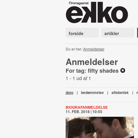
forside
artikler
Du er her:
Anmeldelser
Anmeldelser
For tag: fifty shades
1 - 1 ud af 1
dato
|
bedømmelse
|
alfabetisk
|
BIOGRAFANMELDELSE
11. FEB. 2018 | 10:55