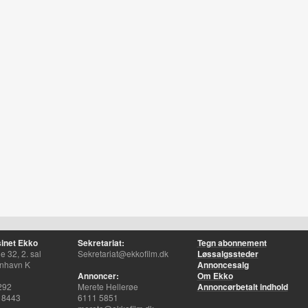
inet Ekko
Sekretariat:
Tegn abonnement
 32, 2. sal
Sekretariat@ekkofilm.dk
Løssalgssteder
nhavn K
Annoncesalg
Annoncer:
Om Ekko
292
Merete Hellerøe
Annoncørbetalt indhold
 8443
6111 5851