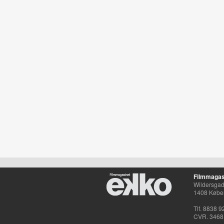
Filmmagas
Wildersgade
1408 Købe
Tlf. 8838 9
CVR. 3468