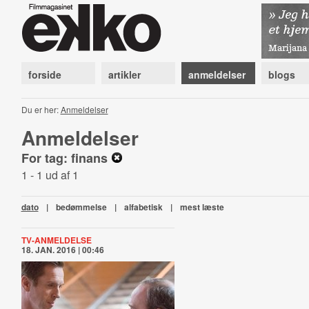
forside
artikler
anmeldelser
blogs
Du er her:
Anmeldelser
Anmeldelser
For tag: finans
1 - 1 ud af 1
dato
|
bedømmelse
|
alfabetisk
|
mest læste
TV-ANMELDELSE
18. JAN. 2016 | 00:46