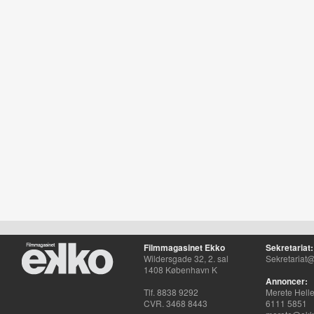
Filmmagasinet Ekko
Sekretariat:
Wildersgade 32, 2. sal
Sekretariat@
1408 København K
Annoncer:
Tlf. 8838 9292
Merete Hell
CVR. 3468 8443
6111 5851