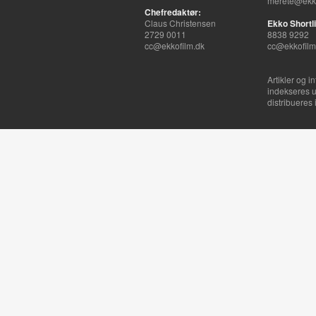
merete@ekko
Chefredaktør:
Claus Christensen
Ekko Shortli
2729 0011
8838 9292
cc@ekkofilm.dk
cc@ekkofilm
Artikler og i
indekseres u
distribueres