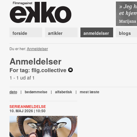
forside
artikler
anmeldelser
blogs
Du er her:
Anmeldelser
Anmeldelser
For tag: flig.collective
1 - 1 ud af 1
dato
|
bedømmelse
|
alfabetisk
|
mest læste
SERIEANMELDELSE
10. MAJ 2026 | 10:50