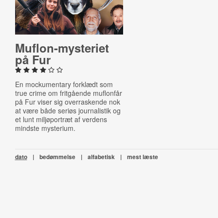
Mu­flon-​myste­ri­et
på Fur
En mockumentary forklædt som
true crime om fritgående muflonfår
på Fur viser sig overraskende nok
at være både seriøs journalistik og
et lunt miljøportræt af verdens
mindste mysterium.
dato
|
bedømmelse
|
alfabetisk
|
mest læste