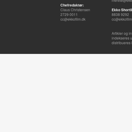
merete@ekko
Chefredaktør:
Claus Christensen
Ekko Shortli
2729 0011
8838 9292
cc@ekkofilm.dk
cc@ekkofilm
Artikler og i
indekseres u
distribueres