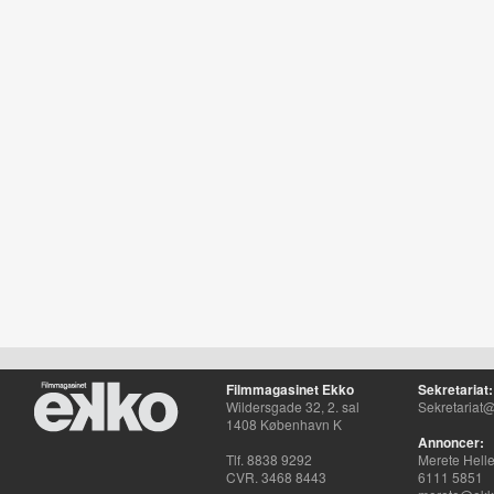
Filmmagasinet Ekko
Sekretariat:
Wildersgade 32, 2. sal
Sekretariat@
1408 København K
Annoncer:
Tlf. 8838 9292
Merete Hell
CVR. 3468 8443
6111 5851