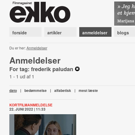
forside
artikler
anmeldelser
blogs
Du er her:
Anmeldelser
Anmeldelser
For tag: frederik paludan
1 - 1 ud af 1
dato
|
bedømmelse
|
alfabetisk
|
mest læste
KORTFILMANMELDELSE
22. JUNI 2022 | 11:33