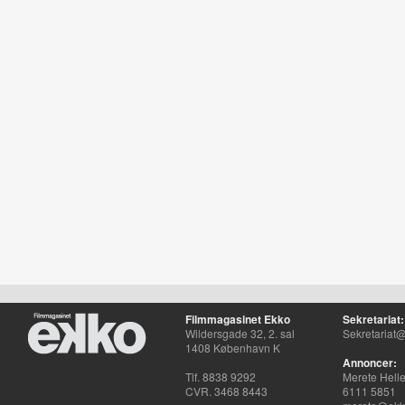
Filmmagasinet Ekko
Sekretariat:
Wildersgade 32, 2. sal
Sekretariat@
1408 København K
Annoncer:
Tlf. 8838 9292
Merete Hell
CVR. 3468 8443
6111 5851