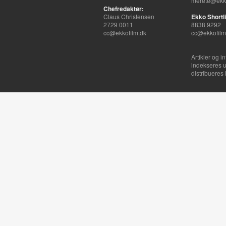
merete@ekko
Chefredaktør:
Claus Christensen
Ekko Shortli
2729 0011
8838 9292
cc@ekkofilm.dk
cc@ekkofilm
Artikler og i
indekseres u
distribueres