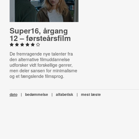
Super16, årgang
12 – første­års­film
De fremragende nye talenter fra
den alternative filmuddannelse
udforsker vidt forskellige genrer,
men deler sansen for minimalisme
og et fængslende filmsprog.
dato
|
bedømmelse
|
alfabetisk
|
mest læste