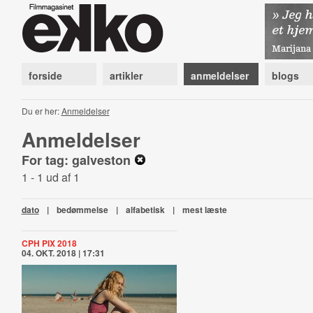
forside
artikler
anmeldelser
blogs
Du er her:
Anmeldelser
Anmeldelser
For tag: galveston
1 - 1 ud af 1
dato
|
bedømmelse
|
alfabetisk
|
mest læste
CPH PIX 2018
04. OKT. 2018 | 17:31