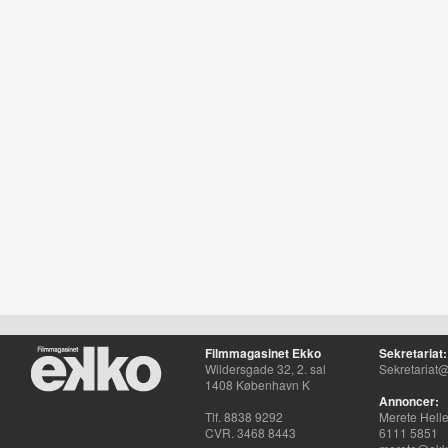
Filmmagasinet Ekko
Sekretariat:
Wildersgade 32, 2. sal
Sekretariat@
1408 København K
Annoncer:
Tlf. 8838 9292
Merete Hell
CVR. 3468 8443
6111 5851