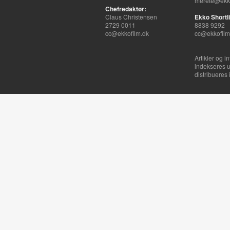
merete@ekko
Chefredaktør:
Claus Christensen
Ekko Shortli
2729 0011
8838 9292
cc@ekkofilm.dk
cc@ekkofilm
Artikler og i
indekseres u
distribueres