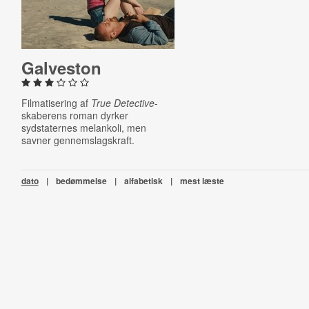
Galveston
Filmatisering af
True Detective
-
skaberens roman dyrker
sydstaternes melankoli, men
savner gennemslagskraft.
dato
|
bedømmelse
|
alfabetisk
|
mest læste