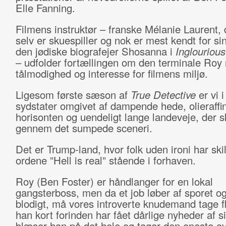
Elle Fanning.
Filmens instruktør – franske Mélanie Laurent,
selv er skuespiller og nok er mest kendt for si
den jødiske biografejer Shosanna i
Inglouriou
– udfolder fortællingen om den terminale Roy
tålmodighed og interesse for filmens miljø.
Ligesom første sæson af
True Detective
er vi 
sydstater omgivet af dampende hede, olieraffin
horisonten og uendeligt lange landeveje, der s
gennem det sumpede sceneri.
Det er Trump-land, hvor folk uden ironi har sk
ordene ”Hell is real” stående i forhaven.
Roy (Ben Foster) er håndlanger for en lokal
gangsterboss, men da et job løber af sporet o
blodigt, må vores introverte knudemand tage f
han kort forinden har fået dårlige nyheder af s
blæser han på det hele og tager den eneste o