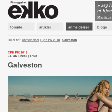
forside
artikler
anmeldelser
blogs
Du er her:
Anmeldelser
|
Cph Pix 2018
|
Galveston
CPH PIX 2018
04. OKT. 2018 | 17:31
Galveston