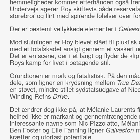
hemmeligheder kommer efterhånden også fre
Undervejs agerer Roy skiftevis både reservefa
storebror og flirt med spirende følelser over fo
Der er bestemt vellykkede elementer i
Galves
Mod slutningen er Roy blevet slået til plukfisk 
med et totalskadet ansigt gennem et vaskeri ud 
Det er en scene, der i et langt og flydende klip
Roys kamp for livet i betagende stil.
Grundtonen er mørk og fatalistisk. På den måd
dele, som ligner en krydsning mellem
True Det
en støvet, mindre stilet sydstatsudgave af Nic
Winding Refns
Drive
.
Det ændrer dog ikke på, at Mélanie Laurents fi
helhed ikke er markant og gennemtrængende 
interessante navne som Nic Pizzolatto, Mélani
Ben Foster og Elle Fanning ligner
Galveston
me
kræfter og uforløst potentiale.