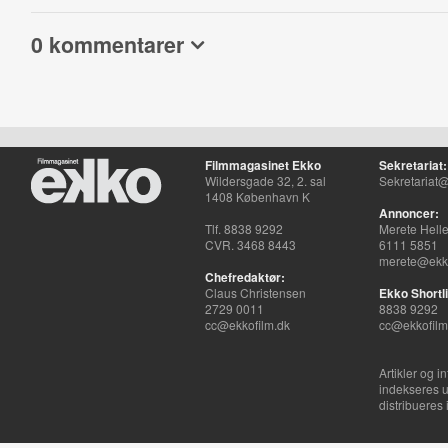
0 kommentarer
Filmmagasinet Ekko
Sekretariat:
Wildersgade 32, 2. sal
Sekretariat@
1408 København K
Annoncer:
Tlf. 8838 9292
Merete Hell
CVR. 3468 8443
6111 5851
merete@ekko
Chefredaktør:
Claus Christensen
Ekko Shortli
2729 0011
8838 9292
cc@ekkofilm.dk
cc@ekkofilm
Artikler og i
indekseres u
distribueres