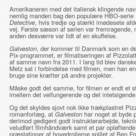
Amerikaneren med det italiensk klingende nav
nemlig manden bag den populære HBO-serie
Detective
, hvis tredje og stærkt imødesete afd
vej. Første sæson af serien var fremragende,
anden desværre var lidt af en skuffelse.
Galveston
, der kommer til Danmark som en de
Pix-programmet, er filmatiseringen af Pizzola
af samme navn fra 2011. I lang tid blev dansk
Metz sat i forbindelse med filmen, men han e
bruge sine kræfter på andre projekter.
Måske godt det samme, for filmen er endt et s
imellem det velfungerende og det intetsigende
Og det skyldes sjovt nok ikke trækplastret Piz
romanforlæg, at
Galveston
har noget at byde 
derimod gedigent godt instruktørarbejde, tekni
veludført filmhåndværk samt et par opløftende
præstationer af hovedrollerne spillet af Ben F