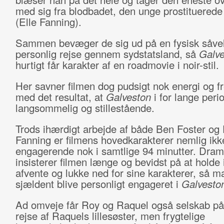
med sig fra blodbadet, den unge prostituered
(Elle Fanning).
Sammen bevæger de sig ud på en fysisk såve
personlig rejse gennem sydstatsland, så
Galve
hurtigt får karakter af en roadmovie i noir-stil.
Her savner filmen dog pudsigt nok energi og fr
med det resultat, at
Galveston
i for lange peri
langsommelig og stillestående.
Trods ihærdigt arbejde af både Ben Foster og 
Fanning er filmens hovedkarakterer nemlig ikk
engagerende nok i samtlige 94 minutter. Dram
insisterer filmen længe og bevidst på at holde 
afvente og lukke ned for sine karakterer, så m
sjældent blive personligt engageret i
Galvesto
Ad omveje får Roy og Raquel også selskab på
rejse af Raquels lillesøster, men frygtelige