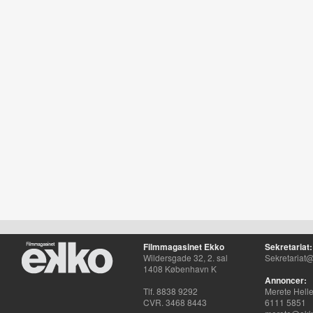
Filmmagasinet Ekko
Sekretariat:
Wildersgade 32, 2. sal
Sekretariat@
1408 København K
Annoncer:
Tlf. 8838 9292
Merete Hell
CVR. 3468 8443
6111 5851