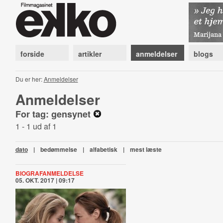
forside
artikler
anmeldelser
blogs
Du er her:
Anmeldelser
Anmeldelser
For tag: gensynet
1 - 1 ud af 1
dato
|
bedømmelse
|
alfabetisk
|
mest læste
BIOGRAFANMELDELSE
05. OKT. 2017 | 09:17