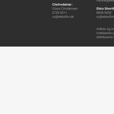
merete@ekko
Chefredaktør:
Claus Christensen
Ekko Shortli
2729 0011
8838 9292
cc@ekkofilm.dk
cc@ekkofilm
Artikler og i
indekseres u
distribueres