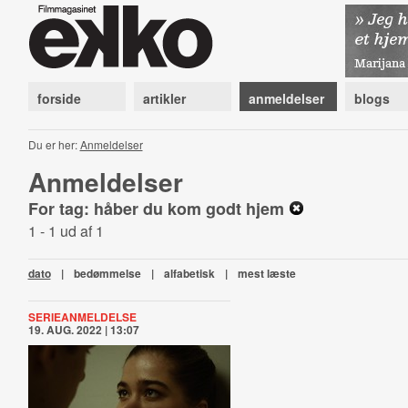
forside
artikler
anmeldelser
blogs
Du er her:
Anmeldelser
Anmeldelser
For tag: håber du kom godt hjem
1 - 1 ud af 1
dato
|
bedømmelse
|
alfabetisk
|
mest læste
SERIEANMELDELSE
19. AUG. 2022 | 13:07