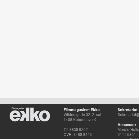
Filmmagasinet Ekko
Sekretariat:
Wildersgade 32, 2. sal
Sekretariat@
1408 København K
Annoncer:
Tlf. 8838 9292
Merete Hell
CVR. 3468 8443
6111 5851