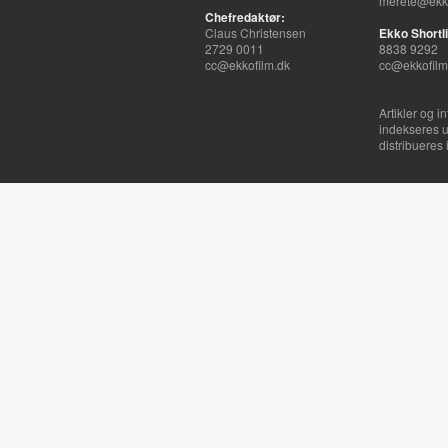
merete@ekko
Chefredaktør:
Claus Christensen
Ekko Shortli
2729 0011
8838 9292
cc@ekkofilm.dk
cc@ekkofilm
Artikler og i
indekseres u
distribueres