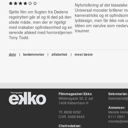
Nyfortolkning af det klassiske
Universal-monster brillerer 
Sjette film om flugten fra Dødens
kameratricks og et opfindsom
regelrytteri går af og til død på den
lyddesign, men får ikke nok u
ufede måde, men der er rigeligt
idéen om varulve som nedar
med makaber opfindsomhed og en
traumer.
rørende afsked med horrorstjernen
Tony Todd.
dato
|
bedømmelse
|
alfabetisk
|
mest læste
Filmmagasinet Ekko
Sekretariat:
Wildersgade 32, 2. sal
Sekretariat@
1408 København K
Annoncer:
Tlf. 8838 9292
Merete Hell
CVR. 3468 8443
6111 5851
merete@ekko
Chefredaktør: