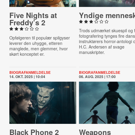
Five Nights at
Yndige mennes
Freddy’s 2
Trods udmærket skuespil og f
fotografering tynges fire dan
Opfølgeren til populær spilgyser
instruktørers horror-antologi 
leverer den uhygge, etteren
H.C. Andersen af svage
manglede, men glemmer, hvor
manuskripter.
skørt konceptet er.
BIOGRAFANMELDELSE
BIOGRAFANMELDELSE
14. OKT. 2025 | 10:04
06. AUG. 2025 | 17:00
Black Phone 2
Weapons