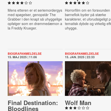
Mens etteren er et seriemordergys
Horrorfilm om en forsvunden
med spøgelser, genopstår The
børneflok byder på stærke
Grabber i den knapt så uhyggelige
karakterer, et uforudsigeligt p
opfølger som en drømmedæmon a
tematisk dybde og virkelig eff
la Freddy Krueger.
uhygge.
BIOGRAFANMELDELSE
BIOGRAFANMELDELSE
15. MAJ 2025 | 11:06
15. JAN. 2025 | 22:33
Final Des­tin­a­tion:
Wolf Man
Blood­lines