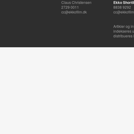
Claus Christensen
Ekko Shortli
2729 0011
8838 9292
cc@ekkofilm.dk
cc@ekkofilm
Artikler og i
indekseres u
distribueres