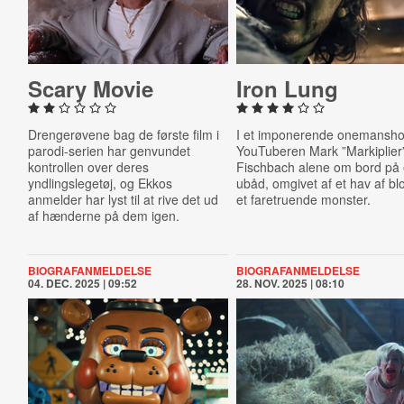
Scary Movie
Iron Lung
Drengerøvene bag de første film i
I et imponerende onemansho
parodi-serien har genvundet
YouTuberen Mark ”Markiplier
kontrollen over deres
Fischbach alene om bord på
yndlingslegetøj, og Ekkos
ubåd, omgivet af et hav af bl
anmelder har lyst til at rive det ud
et faretruende monster.
af hænderne på dem igen.
BIOGRAFANMELDELSE
BIOGRAFANMELDELSE
04. DEC. 2025 | 09:52
28. NOV. 2025 | 08:10