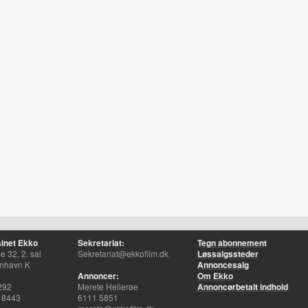
inet Ekko
Sekretariat:
Tegn abonnement
 32, 2. sal
Sekretariat@ekkofilm.dk
Løssalgssteder
nhavn K
Annoncesalg
Annoncer:
Om Ekko
292
Merete Hellerøe
Annoncørbetalt indhold
 8443
6111 5851