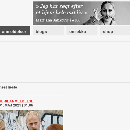
anmeldelser
blogs
om ekko
shop
mest læste
SERIEANMELDELSE
01. MAJ 2021 | 01:06