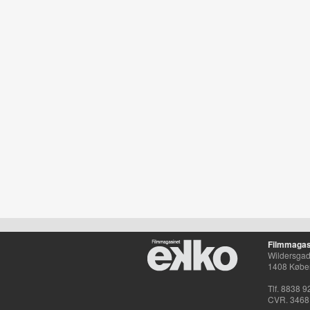
Filmmagas
Wildersgade
1408 Købe
Tlf. 8838 9
CVR. 3468