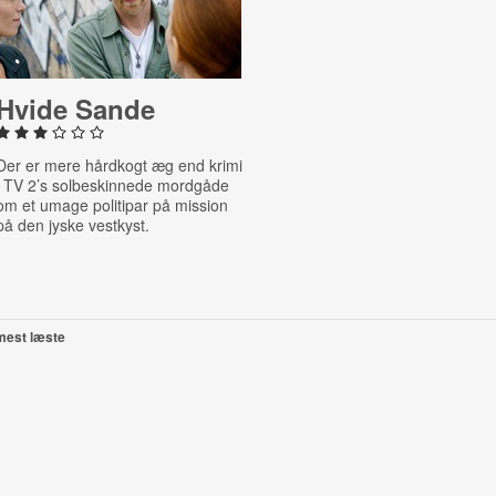
Hvide Sande
Der er mere hårdkogt æg end krimi
i TV 2’s solbeskinnede mordgåde
om et umage politipar på mission
på den jyske vestkyst.
mest læste