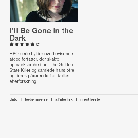
I’ll Be Gone in the
Dark
HBO-serie hylder overbevisende
afdød forfatter, der skabte
opmærksomhed om The Golden
State Killer og samlede hans ofre
og deres pårørende i en fælles
efterforskning.
dato
|
bedømmelse
|
alfabetisk
|
mest læste