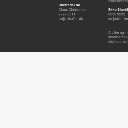
merete@ekko
Chefredaktør:
Claus Christensen
Ekko Shortli
2729 0011
8838 9292
cc@ekkofilm.dk
cc@ekkofilm
Artikler og i
indekseres u
distribueres