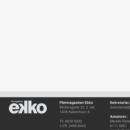
Filmmagasinet Ekko
Sekretariat:
Wildersgade 32, 2. sal
Sekretariat@
1408 København K
Annoncer:
Tlf. 8838 9292
Merete Hell
CVR. 3468 8443
6111 5851