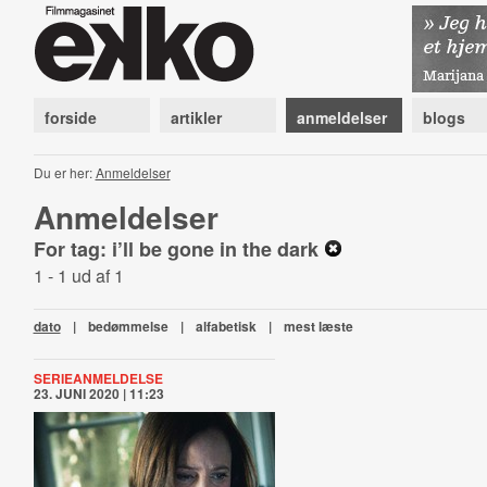
forside
artikler
anmeldelser
blogs
Du er her:
Anmeldelser
Anmeldelser
For tag: i’ll be gone in the dark
1 - 1 ud af 1
dato
|
bedømmelse
|
alfabetisk
|
mest læste
SERIEANMELDELSE
23. JUNI 2020 | 11:23