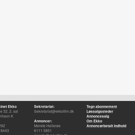
inet Ekko
Sekretariat:
Tegn abonnement
 32, 2. sal
Sekretariat@ekkofilm.dk
Løssalgssteder
nhavn K
Annoncesalg
Annoncer:
Om Ekko
292
Merete Hellerøe
Annoncørbetalt indhold
 8443
6111 5851