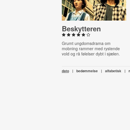
Be­skyt­te­ren
Grumt ungdomsdrama om
mobning rammer med rystende
vold og rå følelser dybt i sjælen.
dato
|
bedømmelse
|
alfabetisk
|