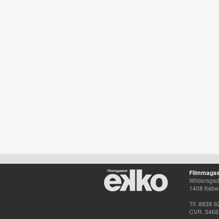
Filmmagas
Wildersgade
1408 Købe
Tlf. 8838 9
CVR. 3468