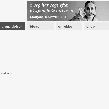
anmeldelser
blogs
om ekko
shop
mest læste