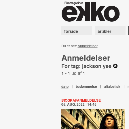
forside
artikler
Du er her:
Anmeldelser
Anmeldelser
For tag: jackson yee
1 - 1 ud af 1
dato
|
bedømmelse
|
alfabetisk
|
BIOGRAFANMELDELSE
05. AUG. 2022 | 14:45