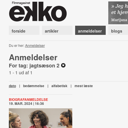
forside
artikler
anmeldelser
blogs
Du er her:
Anmeldelser
Anmeldelser
For tag: jagtsæson 2
1 - 1 ud af 1
dato
|
bedømmelse
|
alfabetisk
|
mest læste
BIOGRAFANMELDELSE
19. MAR. 2024 | 16:36