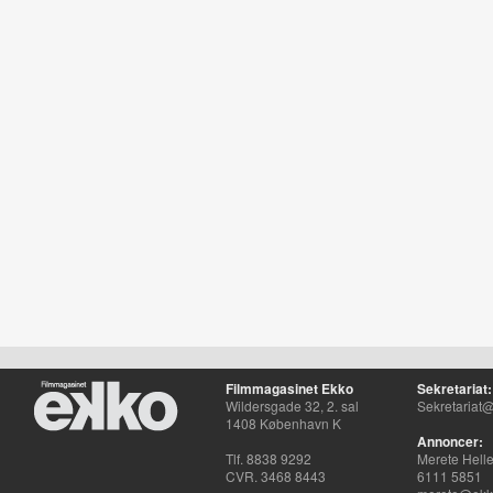
Filmmagasinet Ekko
Sekretariat:
Wildersgade 32, 2. sal
Sekretariat@
1408 København K
Annoncer:
Tlf. 8838 9292
Merete Hell
CVR. 3468 8443
6111 5851