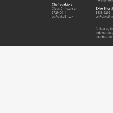
merete@ekko
Chefredaktør:
Claus Christensen
Ekko Shortli
2729 0011
8838 9292
cc@ekkofilm.dk
cc@ekkofilm
Artikler og i
indekseres u
distribueres