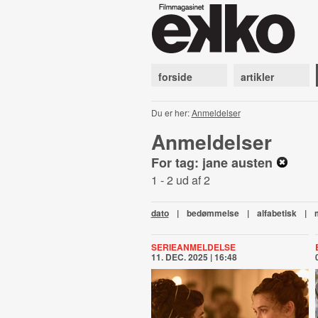
forside
artikler
Du er her:
Anmeldelser
Anmeldelser
For tag: jane austen
1 - 2 ud af 2
dato
|
bedømmelse
|
alfabetisk
|
SERIEANMELDELSE
11. DEC. 2025 | 16:48