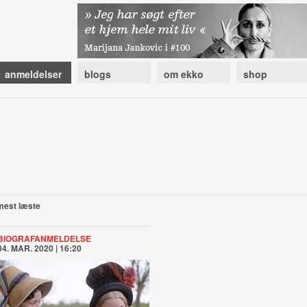
anmeldelser
blogs
om ekko
shop
mest læste
BIOGRAFANMELDELSE
04. MAR. 2020 | 16:20