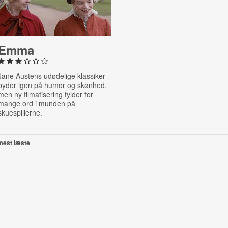
Emma
Jane Austens udødelige klassiker
byder igen på humor og skønhed,
men ny filmatisering fylder for
mange ord i munden på
skuespillerne.
mest læste