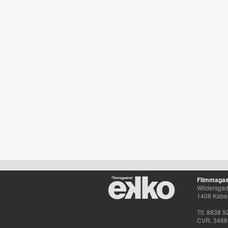
Filmmagas
Wildersgade
1408 Købe
Tlf. 8838 9
CVR. 3468