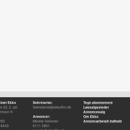
inet Ekko
Sekretariat:
Tegn abonnement
 32, 2. sal
Sekretariat@ekkofilm.dk
Løssalgssteder
nhavn K
Annoncesalg
Annoncer:
Om Ekko
292
Merete Hellerøe
Annoncørbetalt indhold
 8443
6111 5851