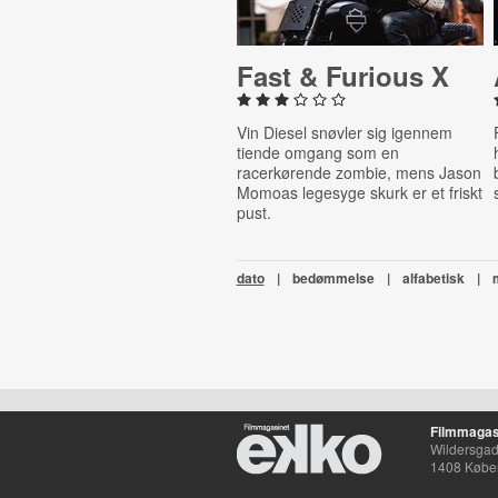
Fast & Furious X
Vin Diesel snøvler sig igennem
tiende omgang som en
racerkørende zombie, mens Jason
Momoas legesyge skurk er et friskt
pust.
dato
|
bedømmelse
|
alfabetisk
|
Filmmagas
Wildersgade
1408 Købe