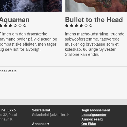
Aquaman
Bullet to the Head
Filmen om den drønstærke
Intens macho-udstråling, truende
havmand byder på vild action og
subwooferstemme, tatoverede
bombastiske effekter, men tager
muskler og brystkasse som et
sig selv lidt for alvorligt.
køleskab. 66-årige Sylvester
Stallone kan endnu!
mest læste
inet Ekko
Sekretariat:
Tegn abonnement
 32, 2. sal
Sekretariat@ekkofilm.dk
Løssalgssteder
nhavn K
Annoncesalg
Annoncer:
Om Ekko