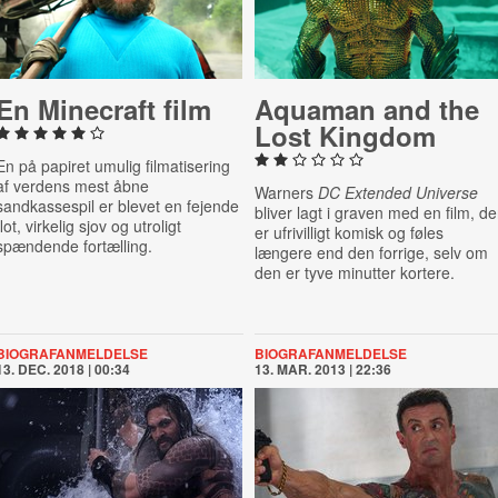
En Minecraft film
Aquaman and the
Lost Kingdom
En på papiret umulig filmatisering
af verdens mest åbne
Warners
DC Extended Universe
sandkassespil er blevet en fejende
bliver lagt i graven med en film, de
flot, virkelig sjov og utroligt
er ufrivilligt komisk og føles
spændende fortælling.
længere end den forrige, selv om
den er tyve minutter kortere.
BIOGRAFANMELDELSE
BIOGRAFANMELDELSE
13. DEC. 2018 | 00:34
13. MAR. 2013 | 22:36