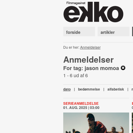
forside
artikler
Du er her:
Anmeldelser
Anmeldelser
For tag: jason momoa
1 - 6 ud af 6
dato
|
bedømmelse
|
alfabetisk
|
SERIEANMELDELSE
01. AUG. 2025 | 03:00