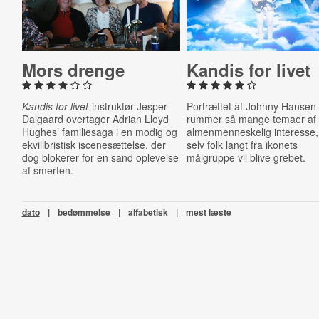
Mors drenge
Kandis for livet
Kandis for livet
-instruktør Jesper
Portrættet af Johnny Hansen
Dalgaard overtager Adrian Lloyd
rummer så mange temaer af
Hughes’ familiesaga i en modig og
almenmenneskelig interesse,
ekvilibristisk iscenesættelse, der
selv folk langt fra ikonets
dog blokerer for en sand oplevelse
målgruppe vil blive grebet.
af smerten.
dato
|
bedømmelse
|
alfabetisk
|
mest læste