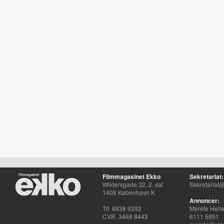
Filmmagasinet Ekko
Sekretariat:
Wildersgade 32, 2. sal
Sekretariat@
1408 København K
Annoncer:
Tlf. 8838 9292
Merete Hell
CVR. 3468 8443
6111 5851