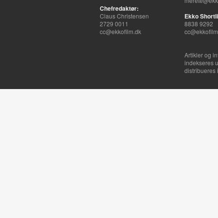
merete@ekko
Chefredaktør:
Claus Christensen
Ekko Shortli
2729 0011
8838 9292
cc@ekkofilm.dk
cc@ekkofilm
Artikler og i
indekseres u
distribueres