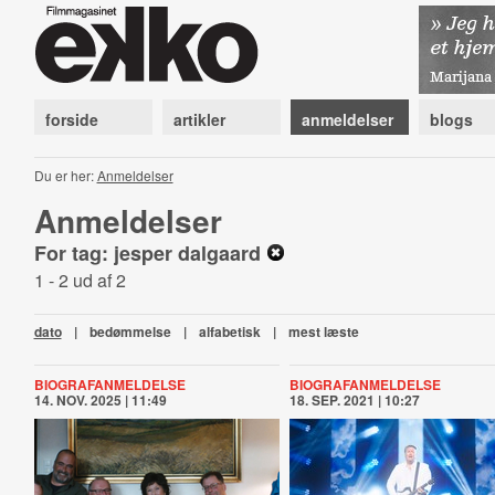
forside
artikler
anmeldelser
blogs
Du er her:
Anmeldelser
Anmeldelser
For tag: jesper dalgaard
1 - 2 ud af 2
dato
|
bedømmelse
|
alfabetisk
|
mest læste
BIOGRAFANMELDELSE
BIOGRAFANMELDELSE
14. NOV. 2025 | 11:49
18. SEP. 2021 | 10:27