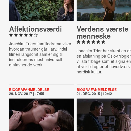
Af­fek­tions­vær­di
Verdens værste
menneske
Joachim Triers familiedrama viser,
hvordan traumer går i arv, indtil
Joachim Trier har skabt en d
filmen langsomt samler sig til
en afslutning på Oslo-trilogie
instruktørens mest universelt
vil stå tilbage som et signale
omfavnende værk.
af vor tid og er et hovedværk 
nordisk kultur.
BIOGRAFANMELDELSE
BIOGRAFANMELDELSE
29. NOV. 2017 | 17:55
01. DEC. 2015 | 10:42