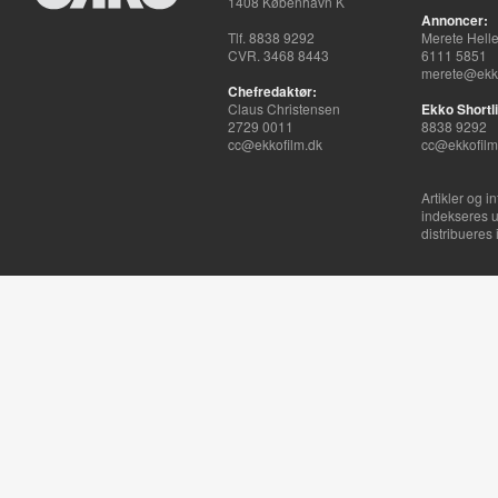
1408 København K
Annoncer:
Tlf. 8838 9292
Merete Hell
CVR. 3468 8443
6111 5851
merete@ekko
Chefredaktør:
Claus Christensen
Ekko Shortli
2729 0011
8838 9292
cc@ekkofilm.dk
cc@ekkofilm
Artikler og i
indekseres u
distribueres