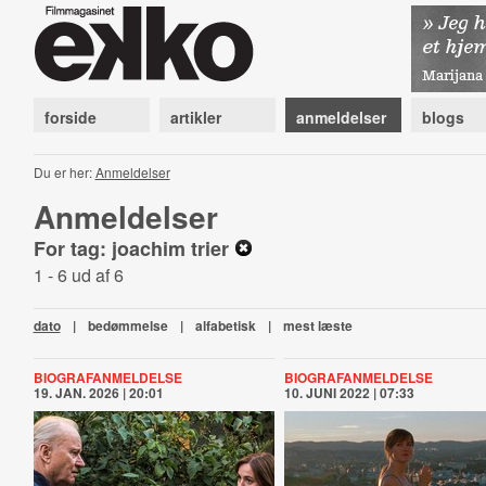
forside
artikler
anmeldelser
blogs
Du er her:
Anmeldelser
Anmeldelser
For tag: joachim trier
1 - 6 ud af 6
dato
|
bedømmelse
|
alfabetisk
|
mest læste
BIOGRAFANMELDELSE
BIOGRAFANMELDELSE
19. JAN. 2026 | 20:01
10. JUNI 2022 | 07:33