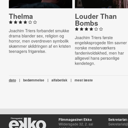
Thelma
Louder Than
Bombs
Joachim Triers forbandet smukke
drama blander sex, religion og
Joachim Triers første
horror, men overdreven symbolik
engelsksprogede film savner
skæmmer skildringen af en kristen
norske mesterværkers
teenagers frigørelse.
fandenivoldskhed, men har
alligevel hans personlige
kendetegn.
dato
|
bedømmelse
|
alfabetisk
|
mest læste
Filmmagasinet Ekko
Sekretariat:
Wildersgade 32, 2. sal
Sekretariat@