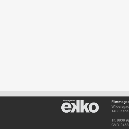
Filmmagas
Wildersgade
1408 Købe
Tlf. 8838 9
CVR. 3468