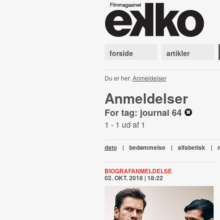
forside
artikler
Du er her:
Anmeldelser
Anmeldelser
For tag: journal 64
1 - 1 ud af 1
dato
|
bedømmelse
|
alfabetisk
|
BIOGRAFANMELDELSE
02. OKT. 2018 | 18:22