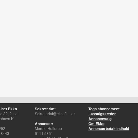
inet Ekko
Sekretariat:
Tegn abonnement
 32, 2. sal
Sekretariat@ekkofilm.dk
Løssalgssteder
nhavn K
Annoncesalg
Annoncer:
Om Ekko
292
Merete Hellerøe
Annoncørbetalt indhold
 8443
6111 5851