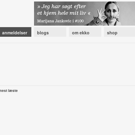
anmeldelser
blogs
om ekko
shop
mest læste