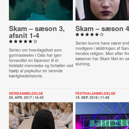
Skam – sæson 3,
Skam – sæson 
afsnit 1-4
Serien kunne have været en
modigere i skildringen af Sa
Serien om hverdagslivet som
hendes religion. Men efter fir
gymnasieelev i Oslo har igen
sæsoner har
Skam
fået en v
forvandlet en biperson til et
slutning.
helstøbt menneske og fortæller ved
hjælp af popkultur en rørende
kærlighedshistorie.
SERIEANMELDELSE
FESTIVALANMELDELSE
29. APR. 2017 | 16:42
19. SEP. 2018 | 11:08