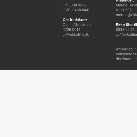
Annoncer:
Tlf. 8838 9292
Merete Hell
CVR. 3468 8443
6111 5851
merete@ekko
Chefredaktør:
Claus Christensen
Ekko Shortli
2729 0011
8838 9292
cc@ekkofilm.dk
cc@ekkofilm
Artikler og i
indekseres u
distribueres