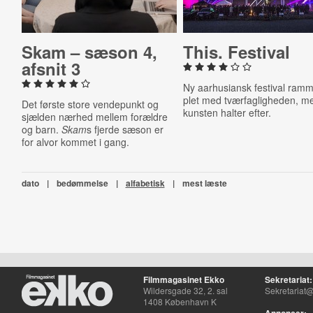
Skam – sæson 4,
This. Festival
afsnit 3
Ny aarhusiansk festival ram
plet med tværfagligheden, m
Det første store vendepunkt og
kunsten halter efter.
sjælden nærhed mellem forældre
og barn.
Skam
s fjerde sæson er
for alvor kommet i gang.
dato
|
bedømmelse
|
alfabetisk
|
mest læste
Filmmagasinet Ekko
Sekretariat:
Wildersgade 32, 2. sal
Sekretariat@
1408 København K