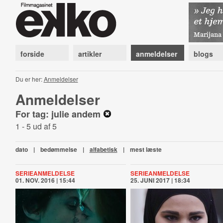
forside
artikler
anmeldelser
blogs
Du er her:
Anmeldelser
Anmeldelser
For tag: julie andem
1 - 5 ud af 5
dato
|
bedømmelse
|
alfabetisk
|
mest læste
SERIEANMELDELSE
SERIEANMELDELSE
01. NOV. 2016 | 15:44
25. JUNI 2017 | 18:34