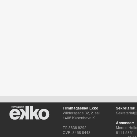
Filmmagasinet Ekko
Sekretariat:
Wildersgade 32, 2. sal
Sekretariat@
1408 København K
Annoncer:
Tlf. 8838 9292
Merete Hell
CVR. 3468 8443
6111 5851