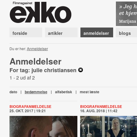
forside
artikler
anmeldelser
blogs
Du er her:
Anmeldelser
Anmeldelser
For tag: julie christiansen
1 - 2 ud af 2
dato
|
bedømmelse
|
alfabetisk
|
mest læste
BIOGRAFANMELDELSE
BIOGRAFANMELDELSE
25. OKT. 2017 | 19:21
16. AUG. 2018 | 11:42