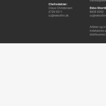
merete@ekko
Chefredaktør:
Claus Christensen
Ekko Shortli
2729 0011
8838 9292
cc@ekkofilm.dk
cc@ekkofilm
Artikler og i
indekseres u
distribueres