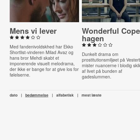
Mens vi lever
Wonderful Cope
ha­gen
Med fandenivoldskhed har Ekko
Shortlist-vinderen Milad Avaz og
Dunkelt drama om
hans bror Mehdi skabt et
prostitutionsmiljøet på Vester
imponerende visuelt melodrama,
mister nuancerne i blodig skil
der ikke er bange for at give los for
af livet på bunden af
følelserne.
gadeslummen.
dato
|
bedømmelse
|
alfabetisk
|
mest læste