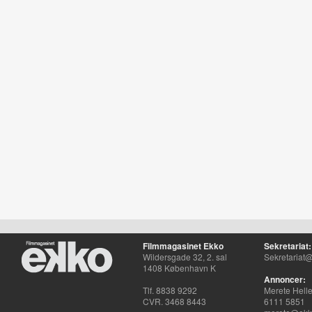
Filmmagasinet Ekko
Sekretariat:
Wildersgade 32, 2. sal
Sekretariat@
1408 København K
Annoncer:
Tlf. 8838 9292
Merete Hell
CVR. 3468 8443
6111 5851