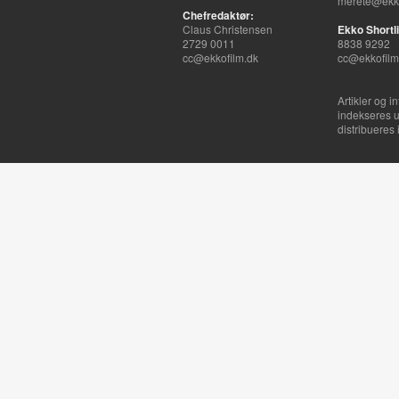
merete@ekko
Chefredaktør:
Claus Christensen
Ekko Shortli
2729 0011
8838 9292
cc@ekkofilm.dk
cc@ekkofilm
Artikler og i
indekseres u
distribueres