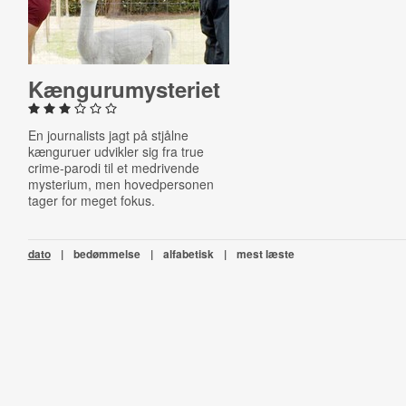
Kænguru­myste­ri­et
En journalists jagt på stjålne
kænguruer udvikler sig fra true
crime-parodi til et medrivende
mysterium, men hovedpersonen
tager for meget fokus.
dato
|
bedømmelse
|
alfabetisk
|
mest læste