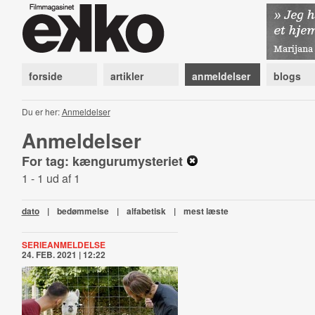
forside
artikler
anmeldelser
blogs
Du er her:
Anmeldelser
Anmeldelser
For tag: kængurumysteriet
1 - 1 ud af 1
dato
|
bedømmelse
|
alfabetisk
|
mest læste
SERIEANMELDELSE
24. FEB. 2021 | 12:22