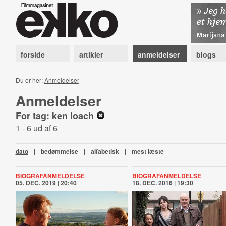
forside
artikler
anmeldelser
blogs
Du er her:
Anmeldelser
Anmeldelser
For tag: ken loach
1 - 6 ud af 6
dato
|
bedømmelse
|
alfabetisk
|
mest læste
BIOGRAFANMELDELSE
BIOGRAFANMELDELSE
05. DEC. 2019 | 20:40
18. DEC. 2016 | 19:30