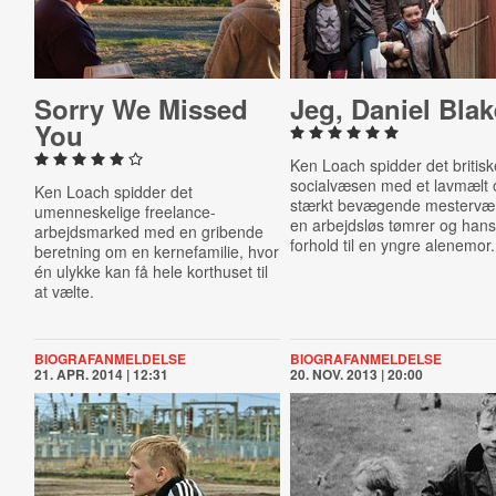
Sorry We Missed
Jeg, Daniel Blak
You
Ken Loach spidder det britis
socialvæsen med et lavmælt 
Ken Loach spidder det
stærkt bevægende mestervæ
umenneskelige freelance-
en arbejdsløs tømrer og han
arbejdsmarked med en gribende
forhold til en yngre alenemor.
beretning om en kernefamilie, hvor
én ulykke kan få hele korthuset til
at vælte.
BIOGRAFANMELDELSE
BIOGRAFANMELDELSE
21. APR. 2014 | 12:31
20. NOV. 2013 | 20:00