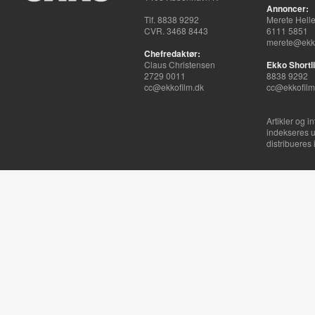
Annoncer:
Tlf. 8838 9292
Merete Hell
CVR. 3468 8443
6111 5851
merete@ekko
Chefredaktør:
Claus Christensen
Ekko Shortli
2729 0011
8838 9292
cc@ekkofilm.dk
cc@ekkofilm
Artikler og i
indekseres u
distribueres