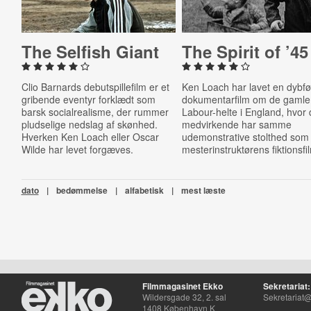
The Selfish Giant
The Spirit of ’45
Clio Barnards debutspillefilm er et
Ken Loach har lavet en dybfø
gribende eventyr forklædt som
dokumentarfilm om de gamle
barsk socialrealisme, der rummer
Labour-helte i England, hvor
pludselige nedslag af skønhed.
medvirkende har samme
Hverken Ken Loach eller Oscar
udemonstrative stolthed som 
Wilde har levet forgæves.
mesterinstruktørens fiktionsfi
dato
|
bedømmelse
|
alfabetisk
|
mest læste
Filmmagasinet Ekko
Sekretariat:
Wildersgade 32, 2. sal
Sekretariat@
1408 København K