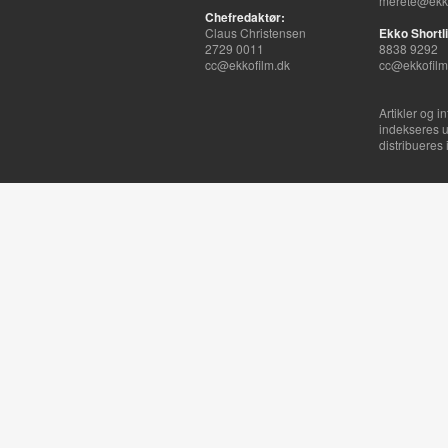
merete@ekko
Chefredaktør:
Claus Christensen
Ekko Shortli
2729 0011
8838 9292
cc@ekkofilm.dk
cc@ekkofilm
Artikler og i
indekseres u
distribueres