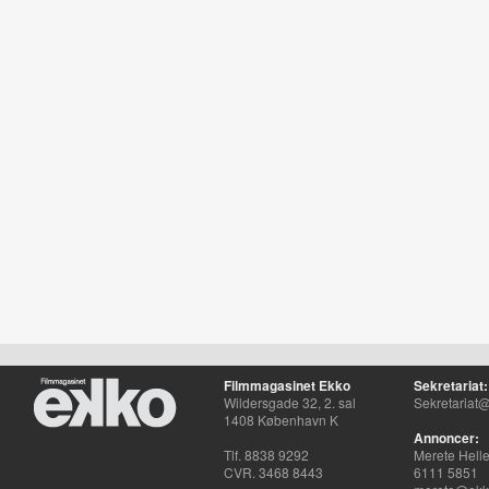
Filmmagasinet Ekko
Sekretariat:
Wildersgade 32, 2. sal
Sekretariat@
1408 København K
Annoncer:
Tlf. 8838 9292
Merete Hell
CVR. 3468 8443
6111 5851