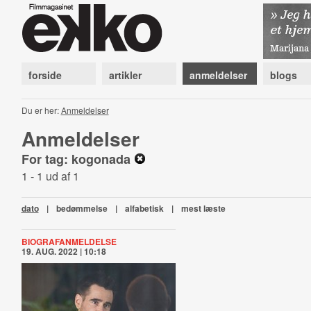
forside
artikler
anmeldelser
blogs
Du er her:
Anmeldelser
Anmeldelser
For tag: kogonada
1 - 1 ud af 1
dato
|
bedømmelse
|
alfabetisk
|
mest læste
BIOGRAFANMELDELSE
19. AUG. 2022 | 10:18