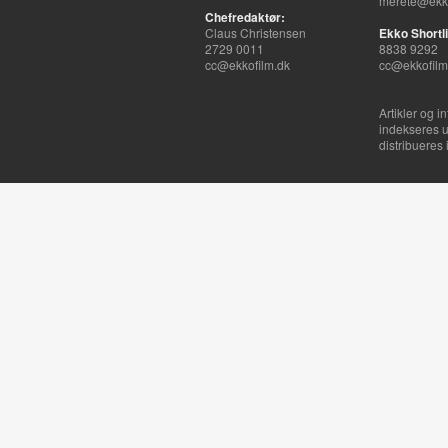
merete@ekko
Chefredaktør:
Claus Christensen
Ekko Shortli
2729 0011
8838 9292
cc@ekkofilm.dk
cc@ekkofilm
Artikler og i
indekseres u
distribueres