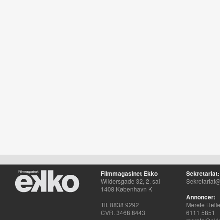
Filmmagasinet Ekko
Sekretariat:
Wildersgade 32, 2. sal
Sekretariat@
1408 København K
Annoncer:
Tlf. 8838 9292
Merete Hell
CVR. 3468 8443
6111 5851