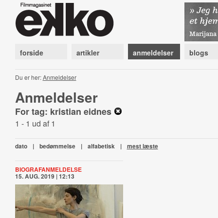
forside
artikler
anmeldelser
blogs
Du er her:
Anmeldelser
Anmeldelser
For tag: kristian eidnes
1 - 1 ud af 1
dato
|
bedømmelse
|
alfabetisk
|
mest læste
BIOGRAFANMELDELSE
15. AUG. 2019 | 12:13