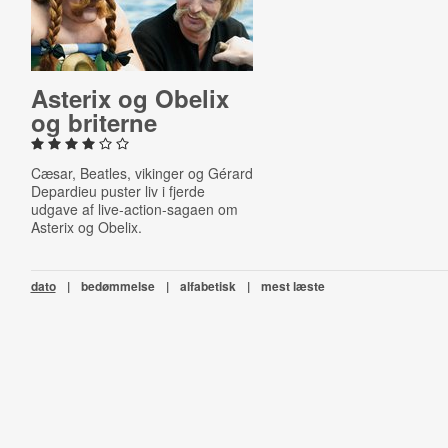
Asterix og Obelix
og briterne
Cæsar, Beatles, vikinger og Gérard
Depardieu puster liv i fjerde
udgave af live-action-sagaen om
Asterix og Obelix.
dato
|
bedømmelse
|
alfabetisk
|
mest læste