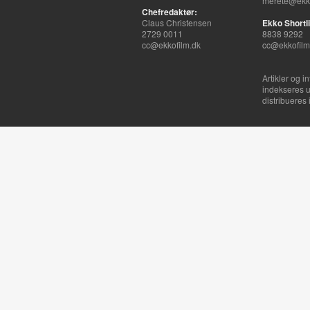
merete@ekko
Chefredaktør:
Claus Christensen
Ekko Shortli
2729 0011
8838 9292
cc@ekkofilm.dk
cc@ekkofilm
Artikler og i
indekseres u
distribueres