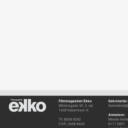
Filmmagasinet Ekko
Sekretariat:
Wildersgade 32, 2. sal
Sekretariat@
1408 København K
Annoncer:
Tlf. 8838 9292
Merete Hell
CVR. 3468 8443
6111 5851