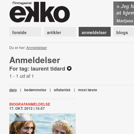
forside
artikler
anmeldelser
blogs
Du er her:
Anmeldelser
Anmeldelser
For tag: laurent tidard
1 - 1 ud af 1
dato
|
bedømmelse
|
alfabetisk
|
mest læste
BIOGRAFANMELDELSE
17. OKT. 2012 | 15:57