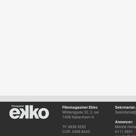
Filmmagasinet Ekko
Sekretariat:
Wildersgade 32, 2. sal
Sekretariat@
1408 København K
Annoncer:
Tlf. 8838 9292
Merete Hell
CVR. 3468 8443
6111 5851