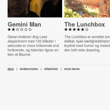
Gemini Man
The Lunchbox
Oscar-vinderen Ang Lees
The Lunchbox
er anrettet so
eksperiment med 120 billeder i
delikat, kysk kærlighedshistor
sekundet er mere irriterende end
krydret med humor og melanko
forførende, og historien ligner en
den helt rette dosering.
klon af
Bourne
.
dato
|
bedømmelse
|
alfabetisk
|
mest læste