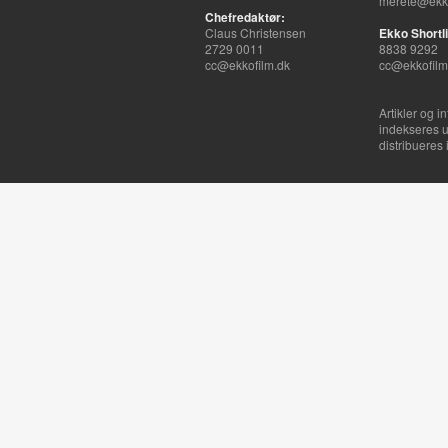
merete@ekko
Chefredaktør:
Claus Christensen
Ekko Shortli
2729 0011
8838 9292
cc@ekkofilm.dk
cc@ekkofilm
Artikler og i
indekseres u
distribueres