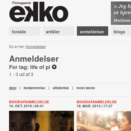
forside
artikler
anmeldelser
blogs
Du er her:
Anmeldelser
Anmeldelser
For tag: life of pi
1 - 3 ud af 3
dato
|
bedømmelse
|
alfabetisk
|
mest læste
BIOGRAFANMELDELSE
BIOGRAFANMELDELSE
10. OKT. 2019 | 09:41
18. MAR. 2014 | 17:27