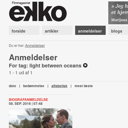
forside
artikler
anmeldelser
blogs
Du er her:
Anmeldelser
Anmeldelser
For tag: light between oceans
1 - 1 ud af 1
dato
|
bedømmelse
|
alfabetisk
|
mest læste
BIOGRAFANMELDELSE
08. SEP. 2016 | 07:48