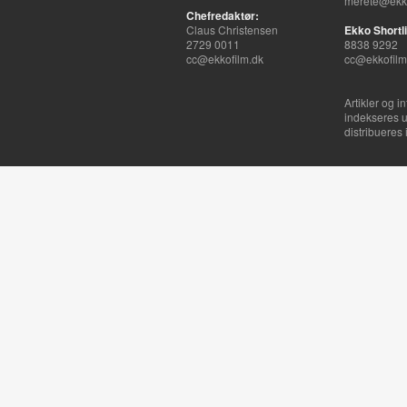
merete@ekko
Chefredaktør:
Claus Christensen
Ekko Shortli
2729 0011
8838 9292
cc@ekkofilm.dk
cc@ekkofilm
Artikler og i
indekseres u
distribueres