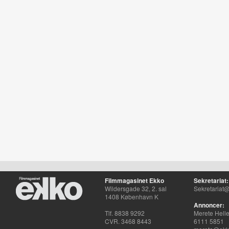
Filmmagasinet Ekko
Sekretariat:
Wildersgade 32, 2. sal
Sekretariat@
1408 København K
Annoncer:
Tlf. 8838 9292
Merete Hell
CVR. 3468 8443
6111 5851