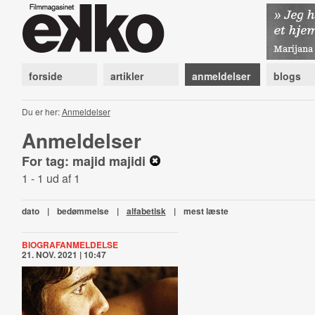
forside
artikler
anmeldelser
blogs
Du er her:
Anmeldelser
Anmeldelser
For tag: majid majidi
1 - 1 ud af 1
dato
|
bedømmelse
|
alfabetisk
|
mest læste
BIOGRAFANMELDELSE
21. NOV. 2021 | 10:47