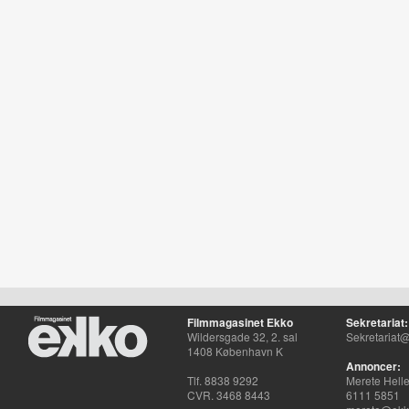
Filmmagasinet Ekko
Sekretariat:
Wildersgade 32, 2. sal
Sekretariat@
1408 København K
Annoncer:
Tlf. 8838 9292
Merete Hell
CVR. 3468 8443
6111 5851