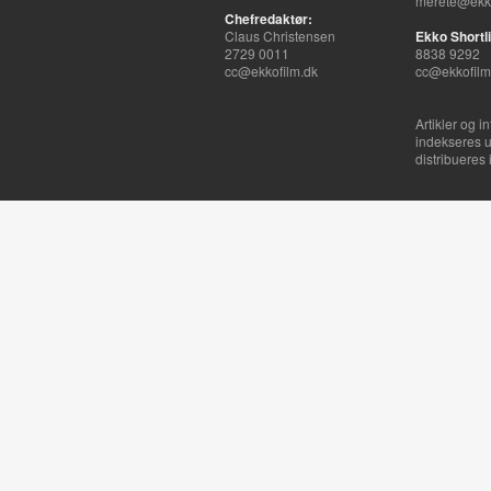
merete@ekko
Chefredaktør:
Claus Christensen
Ekko Shortli
2729 0011
8838 9292
cc@ekkofilm.dk
cc@ekkofilm
Artikler og i
indekseres u
distribueres