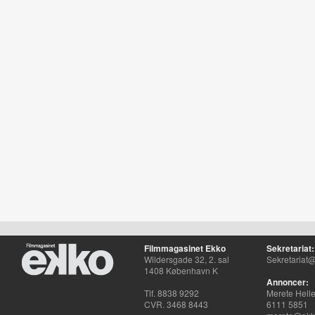
Filmmagasinet Ekko
Sekretariat:
Wildersgade 32, 2. sal
Sekretariat@
1408 København K
Annoncer:
Tlf. 8838 9292
Merete Hell
CVR. 3468 8443
6111 5851