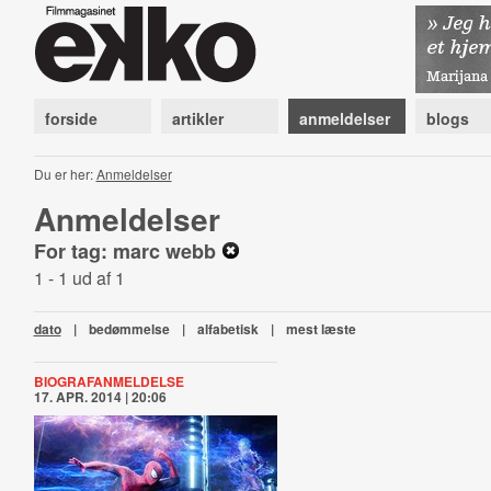
forside
artikler
anmeldelser
blogs
Du er her:
Anmeldelser
Anmeldelser
For tag: marc webb
1 - 1 ud af 1
dato
|
bedømmelse
|
alfabetisk
|
mest læste
BIOGRAFANMELDELSE
17. APR. 2014 | 20:06