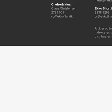
merete@ekko
Chefredaktør:
Claus Christensen
Ekko Shortli
2729 0011
8838 9292
cc@ekkofilm.dk
cc@ekkofilm
Artikler og i
indekseres u
distribueres