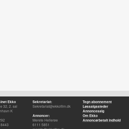
inet Ekko
Sekretariat:
Tegn abonnement
 32, 2. sal
Sekretariat@ekkofilm.dk
Løssalgssteder
nhavn K
Annoncesalg
Annoncer:
Om Ekko
292
Merete Hellerøe
Annoncørbetalt indhold
 8443
6111 5851