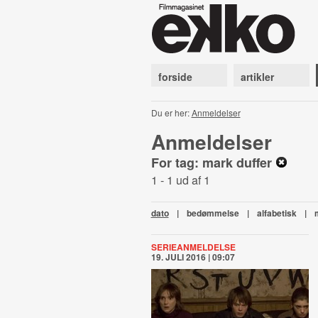
forside
artikler
Du er her:
Anmeldelser
Anmeldelser
For tag: mark duffer
1 - 1 ud af 1
dato
|
bedømmelse
|
alfabetisk
|
SERIEANMELDELSE
19. JULI 2016 | 09:07