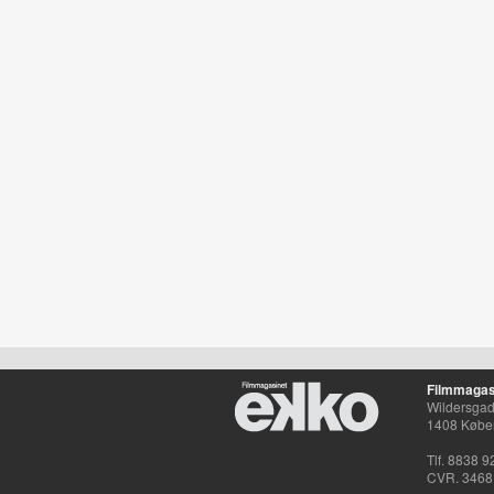
Filmmagas
Wildersgade
1408 Købe
Tlf. 8838 9
CVR. 3468