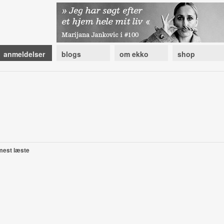
anmeldelser
blogs
om ekko
shop
mest læste