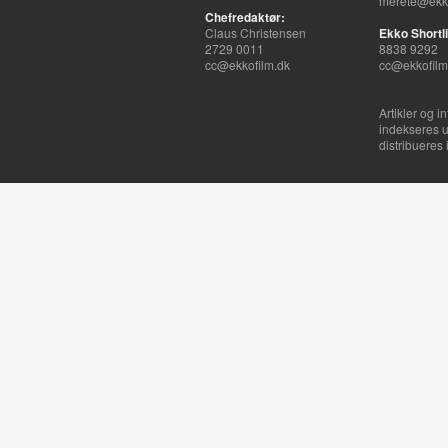
merete@ekko
Chefredaktør:
Claus Christensen
Ekko Shortli
2729 0011
8838 9292
cc@ekkofilm.dk
cc@ekkofilm
Artikler og i
indekseres u
distribueres