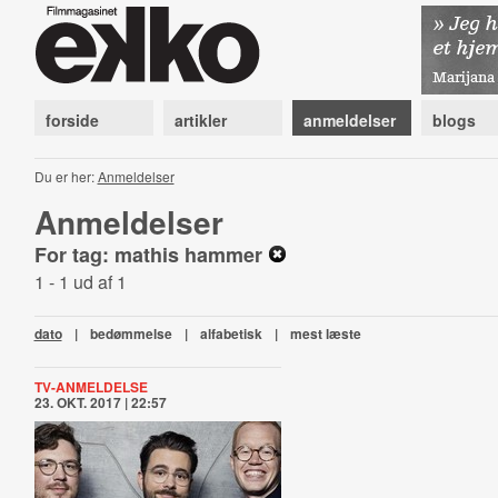
forside
artikler
anmeldelser
blogs
Du er her:
Anmeldelser
Anmeldelser
For tag: mathis hammer
1 - 1 ud af 1
dato
|
bedømmelse
|
alfabetisk
|
mest læste
TV-ANMELDELSE
23. OKT. 2017 | 22:57