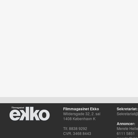
Filmmagasinet Ekko
Sekretariat:
Wildersgade 32, 2. sal
Sekretariat@
1408 København K
Annoncer:
Tlf. 8838 9292
Merete Hell
CVR. 3468 8443
6111 5851