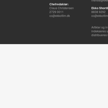
merete@ekko
Chefredaktør:
Claus Christensen
Ekko Shortli
2729 0011
8838 9292
cc@ekkofilm.dk
cc@ekkofilm
Artikler og i
indekseres u
distribueres