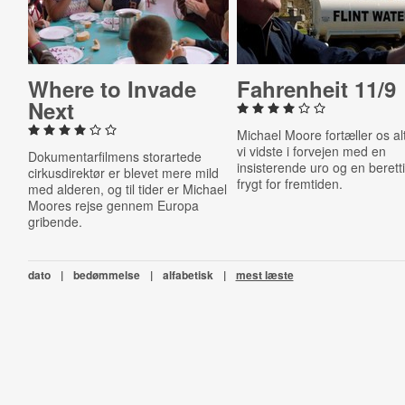
Where to Invade
Fahren­heit 11/9
Next
Michael Moore fortæller os alt
vi vidste i forvejen med en
Dokumentarfilmens storartede
insisterende uro og en berett
cirkusdirektør er blevet mere mild
frygt for fremtiden.
med alderen, og til tider er Michael
Moores rejse gennem Europa
gribende.
dato
|
bedømmelse
|
alfabetisk
|
mest læste