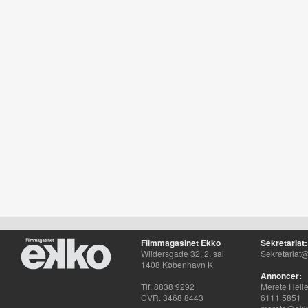
Filmmagasinet Ekko
Sekretariat:
Wildersgade 32, 2. sal
Sekretariat@
1408 København K
Annoncer:
Tlf. 8838 9292
Merete Hell
CVR. 3468 8443
6111 5851