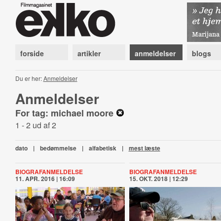
forside
artikler
anmeldelser
blogs
Du er her:
Anmeldelser
Anmeldelser
For tag: michael moore
1 - 2 ud af 2
dato
|
bedømmelse
|
alfabetisk
|
mest læste
BIOGRAFANMELDELSE
BIOGRAFANMELDELSE
11. APR. 2016 | 16:09
15. OKT. 2018 | 12:29