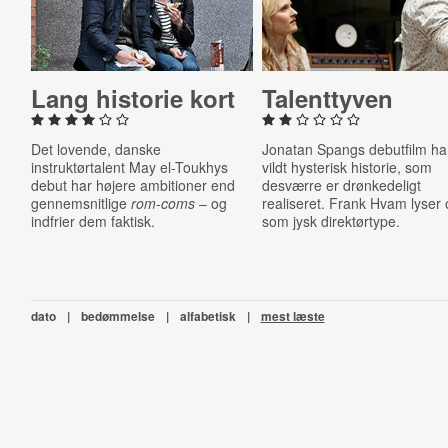
Lang historie kort
Ta­lent­ty­ven
Det lovende, danske
Jonatan Spangs
debutfilm
ha
instruktørtalent May el-Toukhys
vildt hysterisk historie, som
debut har højere ambitioner end
desværre er drønkedeligt
gennemsnitlige
rom-coms
– og
realiseret. Frank Hvam lyser
indfrier dem faktisk.
som jysk direktørtype.
dato
|
bedømmelse
|
alfabetisk
|
mest læste