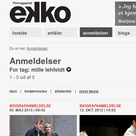
forside
artikler
anmeldelser
blogs
Du er her:
Anmeldelser
Anmeldelser
For tag: mille lehfeldt
1 - 3 ud af 3
dato
|
bedømmelse
|
alfabetisk
|
mest læste
BIOGRAFANMELDELSE
BIOGRAFANMELDELSE
05. MAJ 2015 | 09:42
12. OKT. 2012 | 14:52