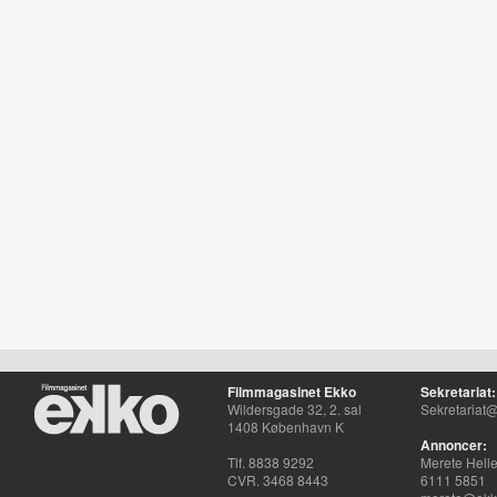
Filmmagasinet Ekko
Sekretariat:
Wildersgade 32, 2. sal
Sekretariat@
1408 København K
Annoncer:
Tlf. 8838 9292
Merete Hell
CVR. 3468 8443
6111 5851