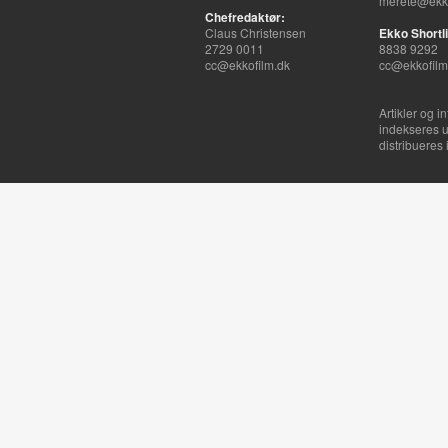
merete@ekko
Chefredaktør:
Claus Christensen
Ekko Shortli
2729 0011
8838 9292
cc@ekkofilm.dk
cc@ekkofilm
Artikler og i
indekseres u
distribueres