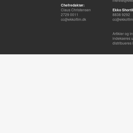
merete@ekko
Chefredaktør:
Claus Christensen
Ekko Shortli
2729 0011
8838 9292
cc@ekkofilm.dk
cc@ekkofilm
Artikler og i
indekseres u
distribueres