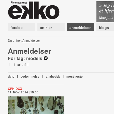
forside
artikler
anmeldelser
blogs
Du er her:
Anmeldelser
Anmeldelser
For tag: models
1 - 1 ud af 1
dato
|
bedømmelse
|
alfabetisk
|
mest læste
CPH:DOX
11. NOV. 2014 | 19:35