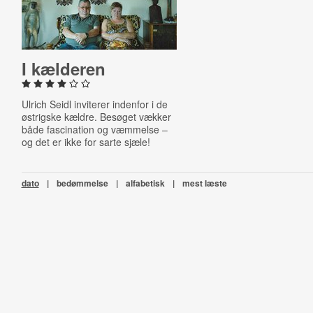
I kælderen
Ulrich Seidl inviterer indenfor i de
østrigske kældre. Besøget vækker
både fascination og væmmelse –
og det er ikke for sarte sjæle!
dato
|
bedømmelse
|
alfabetisk
|
mest læste