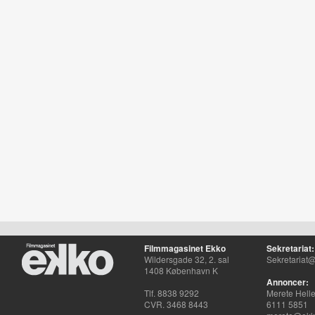
Filmmagasinet Ekko
Sekretariat:
Wildersgade 32, 2. sal
Sekretariat@
1408 København K
Annoncer:
Tlf. 8838 9292
Merete Hell
CVR. 3468 8443
6111 5851