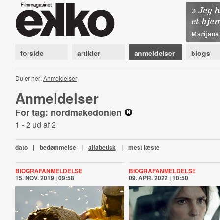
forside
artikler
anmeldelser
blogs
Du er her:
Anmeldelser
Anmeldelser
For tag: nordmakedonien
1 - 2 ud af 2
dato
|
bedømmelse
|
alfabetisk
|
mest læste
BIOGRAFANMELDELSE
BIOGRAFANMELDELSE
15. NOV. 2019 | 09:58
09. APR. 2022 | 10:50