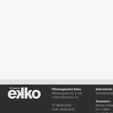
Filmmagasinet Ekko
Sekretariat:
Wildersgade 32, 2. sal
Sekretariat@
1408 København K
Annoncer:
Tlf. 8838 9292
Merete Hell
CVR. 3468 8443
6111 5851