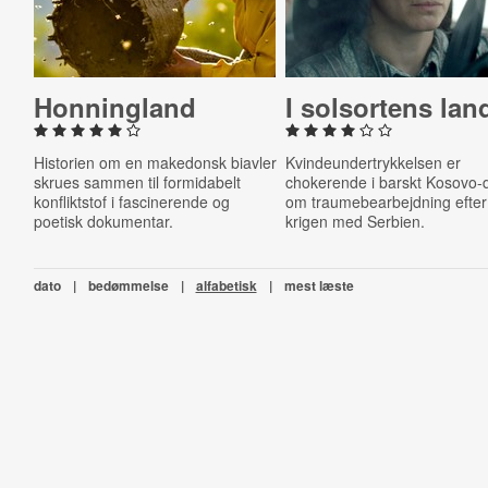
Hon­ning­land
I solsor­tens lan
Historien om en makedonsk biavler
Kvindeundertrykkelsen er
skrues sammen til formidabelt
chokerende i barskt Kosovo
konfliktstof i fascinerende og
om traumebearbejdning efter
poetisk dokumentar.
krigen med Serbien.
dato
|
bedømmelse
|
alfabetisk
|
mest læste