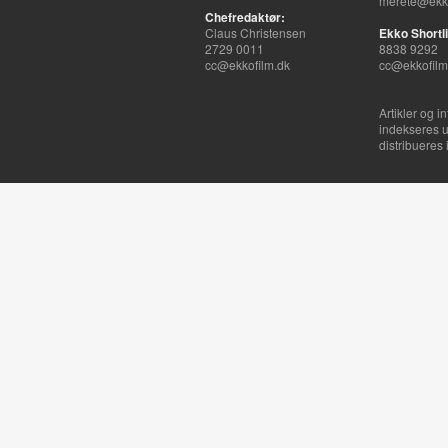
merete@ekko
Chefredaktør:
Claus Christensen
Ekko Shortli
2729 0011
8838 9292
cc@ekkofilm.dk
cc@ekkofilm
Artikler og i
indekseres u
distribueres