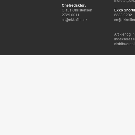
merete@ekko
Chefredaktør:
Claus Christensen
Ekko Shortli
2729 0011
8838 9292
cc@ekkofilm.dk
cc@ekkofilm
Artikler og i
indekseres u
distribueres