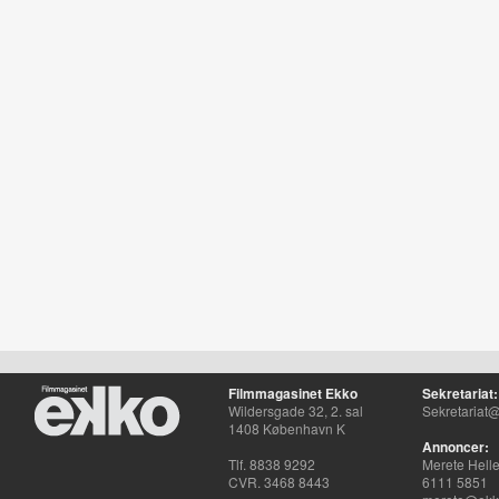
Filmmagasinet Ekko
Sekretariat:
Wildersgade 32, 2. sal
Sekretariat@
1408 København K
Annoncer:
Tlf. 8838 9292
Merete Hell
CVR. 3468 8443
6111 5851