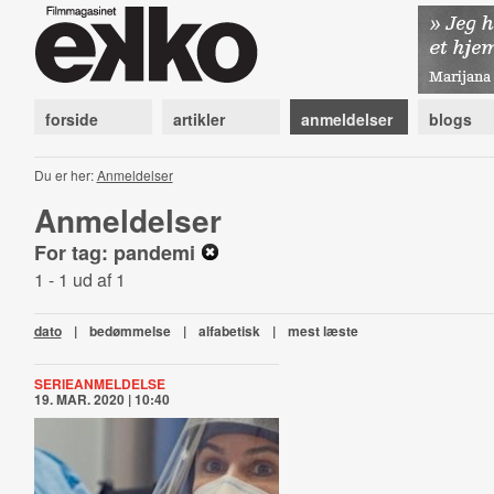
forside
artikler
anmeldelser
blogs
Du er her:
Anmeldelser
Anmeldelser
For tag: pandemi
1 - 1 ud af 1
dato
|
bedømmelse
|
alfabetisk
|
mest læste
SERIEANMELDELSE
19. MAR. 2020 | 10:40