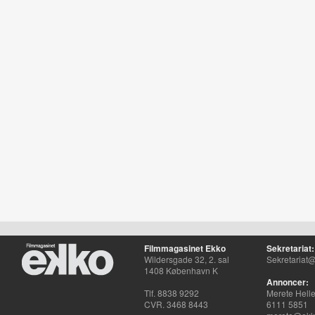
Filmmagasinet Ekko
Sekretariat:
Wildersgade 32, 2. sal
Sekretariat@
1408 København K
Annoncer:
Tlf. 8838 9292
Merete Hell
CVR. 3468 8443
6111 5851