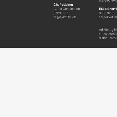
merete@ekko
Chefredaktør:
Claus Christensen
Ekko Shortli
2729 0011
8838 9292
cc@ekkofilm.dk
cc@ekkofilm
Artikler og i
indekseres u
distribueres