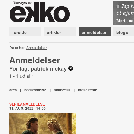
forside
artikler
anmeldelser
blogs
Du er her:
Anmeldelser
Anmeldelser
For tag: patrick mckay
1 - 1 ud af 1
dato
|
bedømmelse
|
alfabetisk
|
mest læste
SERIEANMELDELSE
31. AUG. 2022 | 16:00