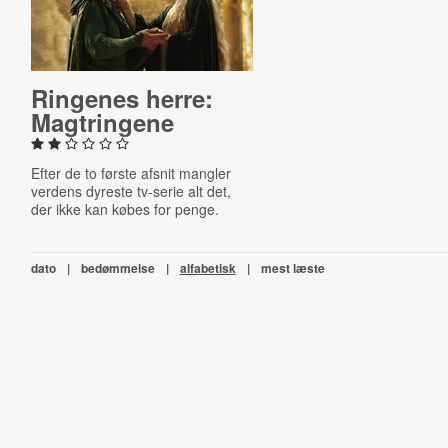
Ringenes herre:
Mag­trin­ge­ne
Efter de to første afsnit mangler
verdens dyreste tv-serie alt det,
der ikke kan købes for penge.
dato
|
bedømmelse
|
alfabetisk
|
mest læste