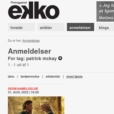
forside
artikler
anmeldelser
blogs
Du er her:
Anmeldelser
Anmeldelser
For tag: patrick mckay
1 - 1 ud af 1
dato
|
bedømmelse
|
alfabetisk
|
mest læste
SERIEANMELDELSE
31. AUG. 2022 | 16:00