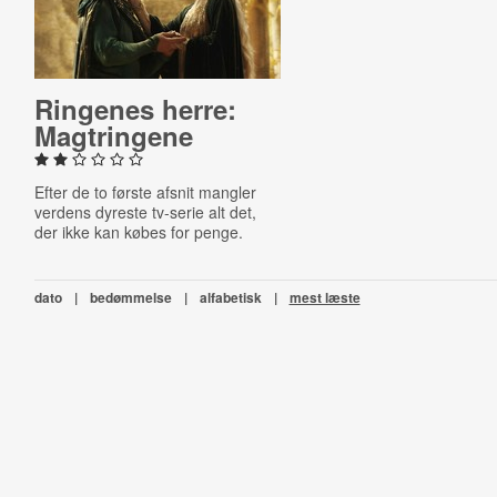
Ringenes herre:
Mag­trin­ge­ne
Efter de to første afsnit mangler
verdens dyreste tv-serie alt det,
der ikke kan købes for penge.
dato
|
bedømmelse
|
alfabetisk
|
mest læste