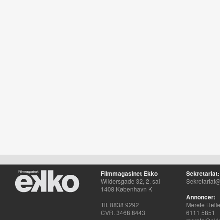
Filmmagasinet Ekko
Sekretariat:
Wildersgade 32, 2. sal
Sekretariat@
1408 København K
Annoncer:
Tlf. 8838 9292
Merete Hell
CVR. 3468 8443
6111 5851