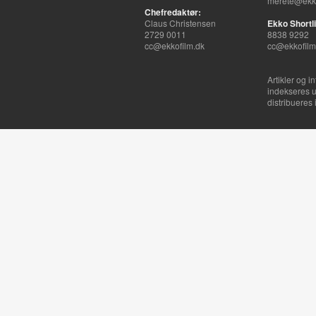
merete@ekko
Chefredaktør:
Claus Christensen
Ekko Shortli
2729 0011
8838 9292
cc@ekkofilm.dk
cc@ekkofilm
Artikler og i
indekseres u
distribueres