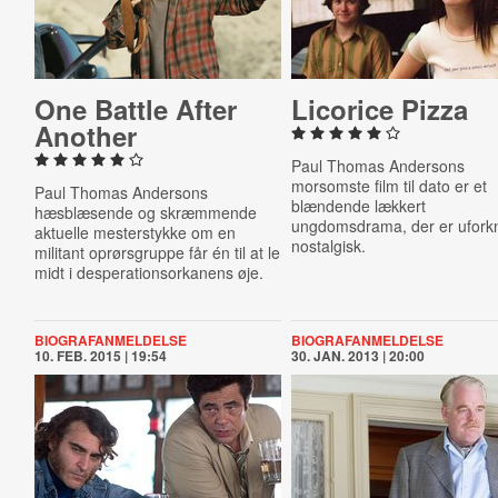
One Battle After
Licorice Pizza
Another
Paul Thomas Andersons
morsomste film til dato er et
Paul Thomas Andersons
blændende lækkert
hæsblæsende og skræmmende
ungdomsdrama, der er ufork
aktuelle mesterstykke om en
nostalgisk.
militant oprørsgruppe får én til at le
midt i desperationsorkanens øje.
BIOGRAFANMELDELSE
BIOGRAFANMELDELSE
10. FEB. 2015 | 19:54
30. JAN. 2013 | 20:00