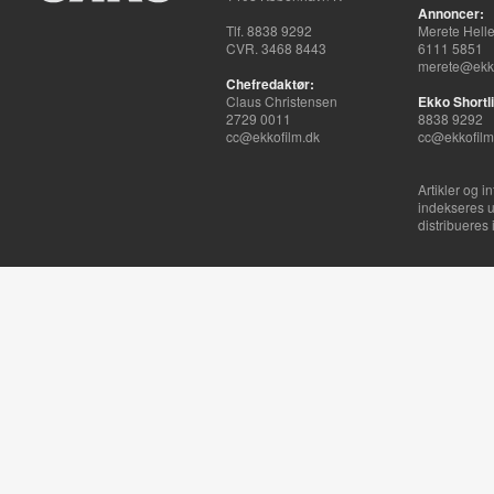
Annoncer:
Tlf. 8838 9292
Merete Hell
CVR. 3468 8443
6111 5851
merete@ekko
Chefredaktør:
Claus Christensen
Ekko Shortli
2729 0011
8838 9292
cc@ekkofilm.dk
cc@ekkofilm
Artikler og i
indekseres u
distribueres