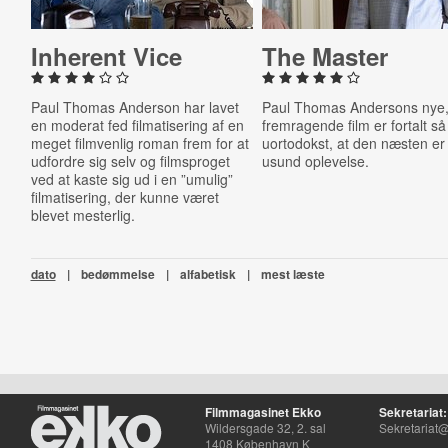
Inherent Vice
The Master
Paul Thomas Anderson har lavet
Paul Thomas Andersons nye
en moderat fed filmatisering af en
fremragende film er fortalt så
meget filmvenlig roman frem for at
uortodokst, at den næsten er
udfordre sig selv og filmsproget
usund oplevelse.
ved at kaste sig ud i en ”umulig”
filmatisering, der kunne været
blevet mesterlig.
dato
|
bedømmelse
|
alfabetisk
|
mest læste
Filmmagasinet Ekko
Sekretariat:
Wildersgade 32, 2. sal
Sekretariat@
1408 København K