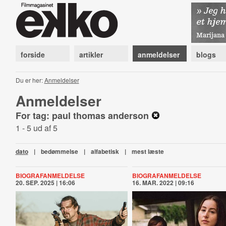
forside
artikler
anmeldelser
blogs
Du er her:
Anmeldelser
Anmeldelser
For tag: paul thomas anderson
1 - 5 ud af 5
dato
|
bedømmelse
|
alfabetisk
|
mest læste
BIOGRAFANMELDELSE
BIOGRAFANMELDELSE
20. SEP. 2025 | 16:06
16. MAR. 2022 | 09:16