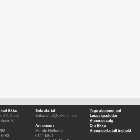
inet Ekko
Sekretariat:
Tegn abonnement
 32, 2. sal
Sekretariat@ekkofilm.dk
Løssalgssteder
nhavn K
Annoncesalg
Annoncer:
Om Ekko
292
Merete Hellerøe
Annoncørbetalt indhold
 8443
6111 5851