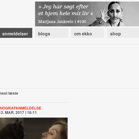
anmeldelser
blogs
om ekko
shop
mest læste
BIOGRAFANMELDELSE
12. MAR. 2017 | 18:11