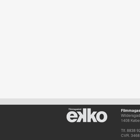
Filmmagas
Wildersgade
1408 Købe
Tlf. 8838 9
CVR. 3468