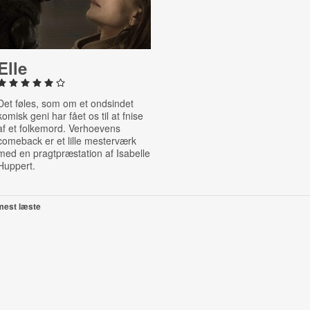
Elle
Det føles, som om et ondsindet
komisk geni har fået os til at fnise
af et folkemord. Verhoevens
comeback er et lille mesterværk
med en pragtpræstation af Isabelle
Huppert.
mest læste