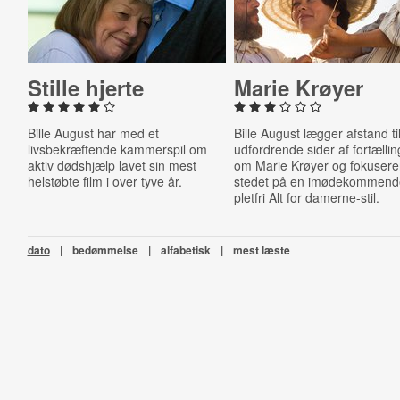
Stille hjerte
Marie Krøyer
Bille August har med et
Bille August lægger afstand ti
livsbekræftende kammerspil om
udfordrende sider af fortælli
aktiv dødshjælp lavet sin mest
om Marie Krøyer og fokuserer
helstøbte film i over tyve år.
stedet på en imødekommend
pletfri Alt for damerne-stil.
dato
|
bedømmelse
|
alfabetisk
|
mest læste