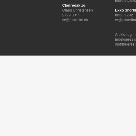
merete@ekko
Chefredaktør:
Claus Christensen
Ekko Shortli
2729 0011
8838 9292
cc@ekkofilm.dk
cc@ekkofilm
Artikler og i
indekseres u
distribueres