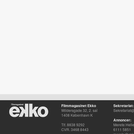
Filmmagasinet Ekko
Sekretariat:
Wildersgade 32, 2. sal
Sekretariat@
1408 København K
Annoncer:
Tlf. 8838 9292
Merete Hell
CVR. 3468 8443
6111 5851