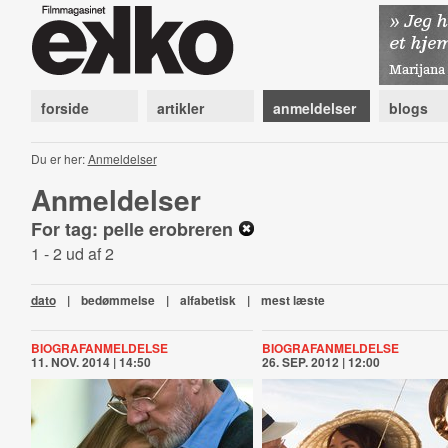
forside
artikler
anmeldelser
blogs
Du er her:
Anmeldelser
Anmeldelser
For tag: pelle erobreren
1 - 2 ud af 2
dato
|
bedømmelse
|
alfabetisk
|
mest læste
BIOGRAFANMELDELSE
BIOGRAFANMELDELSE
11. NOV. 2014 | 14:50
26. SEP. 2012 | 12:00