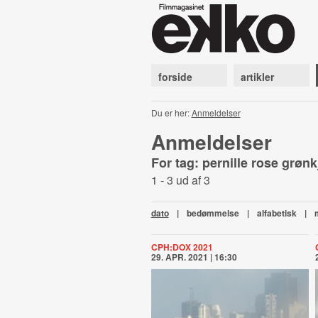
forside
artikler
Du er her:
Anmeldelser
Anmeldelser
For tag: pernille rose grøn
1 - 3 ud af 3
dato
|
bedømmelse
|
alfabetisk
|
CPH:DOX 2021
29. APR. 2021 | 16:30