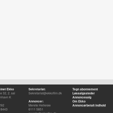
inet Ekko
Sekretariat:
Tegn abonnement
 32, 2. sal
Sekretariat@ekkofilm.dk
Løssalgssteder
nhavn K
Annoncesalg
Annoncer:
Om Ekko
292
Merete Hellerøe
Annoncørbetalt indhold
 8443
6111 5851