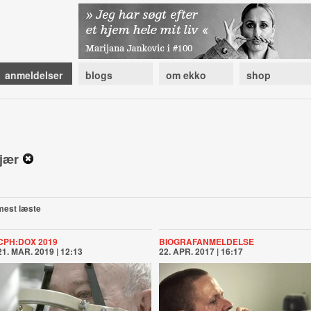
anmeldelser
blogs
om ekko
shop
kjær
mest læste
CPH:DOX 2019
BIOGRAFANMELDELSE
21. MAR. 2019 | 12:13
22. APR. 2017 | 16:17