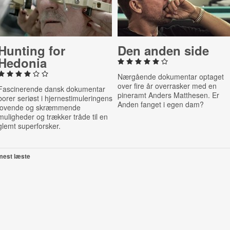
Hunting for
Den anden side
Hedonia
Nærgående dokumentar optaget
over fire år overrasker med en
Fascinerende dansk dokumentar
pineramt Anders Matthesen. Er
borer seriøst i hjernestimuleringens
Anden fanget i egen dam?
lovende og skræmmende
muligheder og trækker tråde til en
glemt superforsker.
mest læste