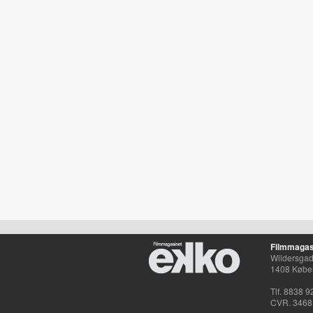
Filmmagas
Wildersgade
1408 Købe
Tlf. 8838 9
CVR. 3468