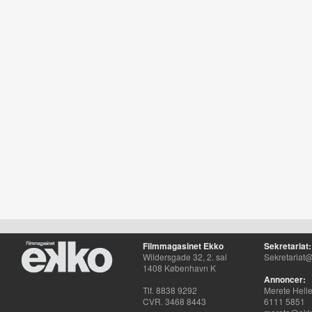
Filmmagasinet Ekko
Sekretariat:
Wildersgade 32, 2. sal
Sekretariat@
1408 København K
Annoncer:
Tlf. 8838 9292
Merete Hell
CVR. 3468 8443
6111 5851