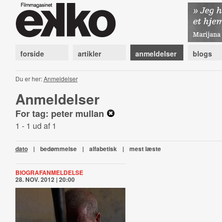
forside
artikler
anmeldelser
blogs
Du er her:
Anmeldelser
Anmeldelser
For tag: peter mullan
1 - 1 ud af 1
dato
|
bedømmelse
|
alfabetisk
|
mest læste
BIOGRAFANMELDELSE
28. NOV. 2012 | 20:00