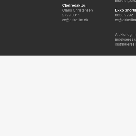
merete@ekko
Chefredaktør:
Claus Christensen
Ekko Shortli
2729 0011
8838 9292
cc@ekkofilm.dk
cc@ekkofilm
Artikler og i
indekseres u
distribueres